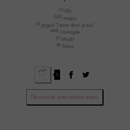
(1)
Lilly
(2)
(5)
maguy
(3)
gagoo "j'aime donc je suis"
(4)
(6)
crismagde
(7)
Mirabl
(8)
Sylvia
6
Découvrir les autres poèmes exquis