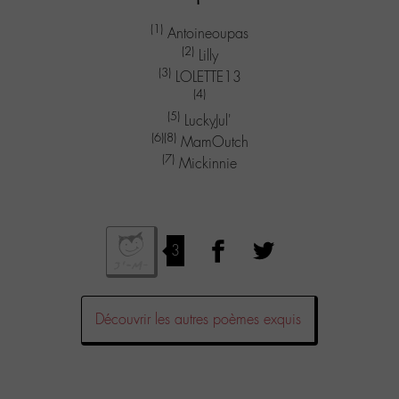
(1)
Antoineoupas
(2)
Lilly
(3)
LOLETTE13
(4)
(5)
LuckyJul'
(6)
(8)
MamOutch
(7)
Mickinnie
3
Découvrir les autres poèmes exquis