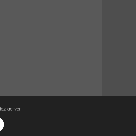
tez activer
Spotify
Deezer
Apple