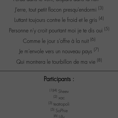
(3)
J'erre, tout petit flocon presqu'endormi
(4)
Luttant toujours contre le froid et le gris
(5)
Personne n'y croit pourtant moi je te dis oui
(6)
Comme le jour s'offre à la nuit
(7)
Je m'envole vers un nouveau pays
(8)
Qui montrera le tourbillon de ma vie
Participants :
(1)
(4)
Sheev
(2)
xac
(3)
teatropoli
(5)
SoPhie
(6)
Lilly