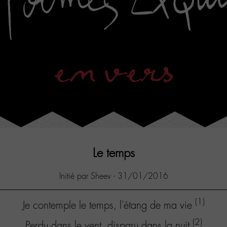
en vers
Le temps
Initié par Sheev - 31/01/2016
(1)
Je contemple le temps, l'étang de ma vie
(2)
Perdu dans le vent, disparu dans la nuit