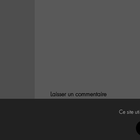
Laisser un commentaire
Vous devez
être connecté
pour publier un 
Ce site ut
Labo -M-
Contact
À propos
Press Kit -M-
CG