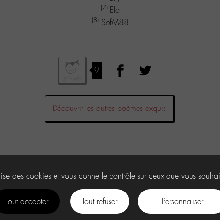
(7)
Elo
(8)
SofM88
9
Découvrir les autres poèmes exquis
commentaire.
ilise des cookies et vous donne le contrôle sur ceux que vous souhai
Tout accepter
Tout refuser
Personnaliser
facebook
instagram
Youtube
Discord
tiktok
.
U