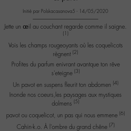
Initié par Polskacasanova5 - 14/05/2020
Jette un œil au couchant regarde comme il saigne.
(1)
Vois les champs rougeoyants où les coquelicots
(2)
règnent
Profites du parfum enivrant avantque ton rêve
(3)
s'eteigne
(4)
Un pavot en suspens fleurit ton abdomen
Inonde nos coeurs,les paysages aux mystiques
(5)
dolmens
(6)
pavot ou coquelicot, un pas qui nous emmene
(7)
Cahin-k.o. À l'ombre du grand chêne