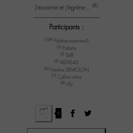
(8)
J'essaime et j’égrène...
Participants :
(1)
(4)
Polskacasanova5
(2)
Palactu
(3)
Tofff
(5)
ALEXIS42
(6)
Frankie DEMOLON
(7)
Cythra citrus
(8)
Lilly
6