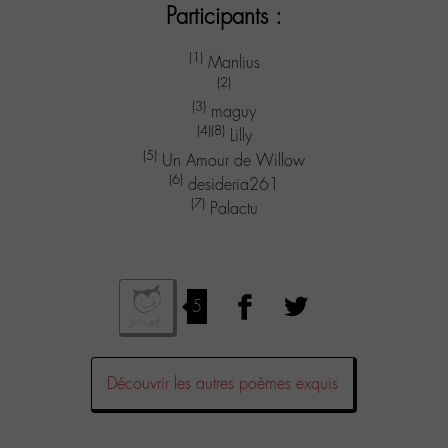
Participants :
(1)
Manlius
(2)
(3)
maguy
(4)
(8)
Lilly
(5)
Un Amour de Willow
(6)
desideria261
(7)
Palactu
5
Découvrir les autres poèmes exquis