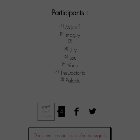
Participants :
(1)
M.Jibr'Îl
(2)
maguy
(3)
(4)
Lilly
(5)
Lou
(6)
Vane
(7)
TheDoctor.ta
(8)
Palactu
4
Découvrir les autres poèmes exquis