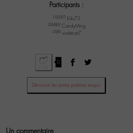
Participants :
(1)
(5)
(7)
Kiki73
(2)
(4)
(6)
CandyMing
(3)
(8)
violetcat7
0
Découvrir les autres poèmes exquis
Un commentaire