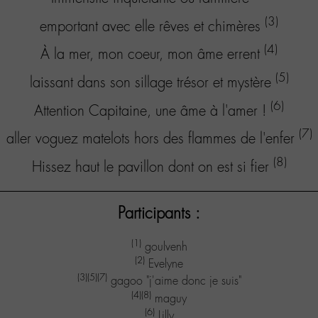
(3)
emportant avec elle rêves et chimères
(4)
À la mer, mon coeur, mon âme errent
(5)
laissant dans son sillage trésor et mystère
(6)
Attention Capitaine, une âme à l'amer !
(7)
aller voguez matelots hors des flammes de l'enfer
(8)
Hissez haut le pavillon dont on est si fier
Participants :
(1)
goulvenh
(2)
Evelyne
(3)
(5)
(7)
gagoo "j'aime donc je suis"
(4)
(8)
maguy
(6)
Lilly