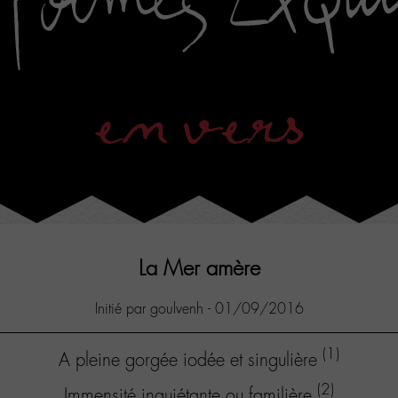
en vers
La Mer amère
Initié par goulvenh - 01/09/2016
(1)
A pleine gorgée iodée et singulière
(2)
Immensité inquiétante ou familière