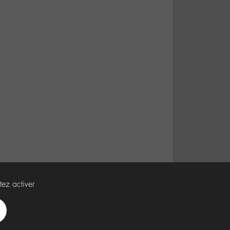
tez activer
Spotify
Deezer
Apple