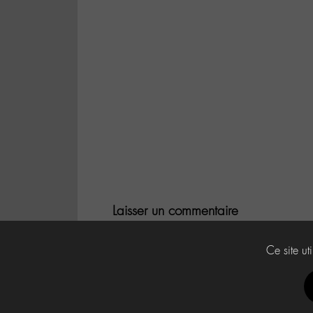
Laisser un commentaire
Vous devez
être connecté
pour publier un 
Ce site ut
Labo -M-
Contact
À propos
Press Kit -M-
CG