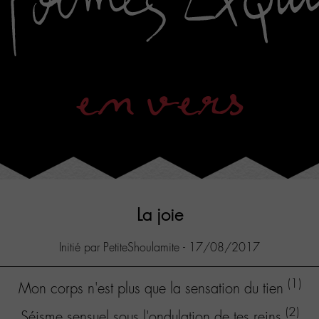
en vers
La joie
Initié par PetiteShoulamite - 17/08/2017
(1)
Mon corps n'est plus que la sensation du tien
(2)
Séisme sensuel sous l'ondulation de tes reins