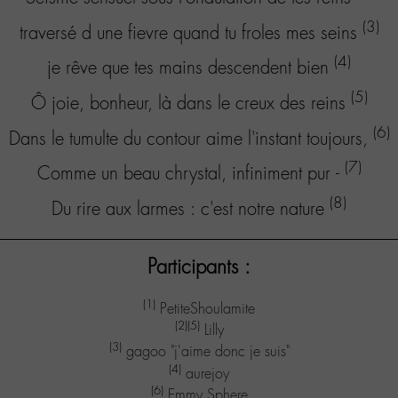
(3)
traversé d une fievre quand tu froles mes seins
(4)
je rêve que tes mains descendent bien
(5)
Ô joie, bonheur, là dans le creux des reins
(6)
Dans le tumulte du contour aime l'instant toujours,
(7)
Comme un beau chrystal, infiniment pur -
(8)
Du rire aux larmes : c'est notre nature
Participants :
(1)
PetiteShoulamite
(2)
(5)
Lilly
(3)
gagoo "j'aime donc je suis"
(4)
aurejoy
(6)
Emmy Sphere