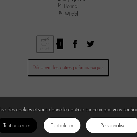
(7)
DonnaL
(8)
Mirabl
1
Découvrir les autres poèmes exquis
commentaire.
ilise des cookies et vous donne le contrôle sur ceux que vous souhai
Tout accepter
Tout refuser
Personnaliser
facebook
instagram
Youtube
Discord
tiktok
.
U