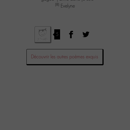
(8)
Evelyne
5
Découvrir les autres poèmes exquis