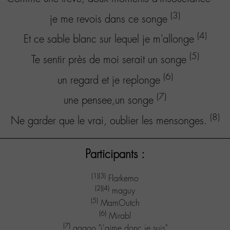
(3)
je me revois dans ce songe
(4)
Et ce sable blanc sur lequel je m'allonge
(5)
Te sentir près de moi serait un songe
(6)
un regard et je replonge
(7)
une pensee,un songe
(8)
Ne garder que le vrai, oublier les mensonges.
Participants :
(1)
(3)
Flarkemo
(2)
(4)
maguy
(5)
MamOutch
(6)
Mirabl
(7)
gagoo "j'aime donc je suis"