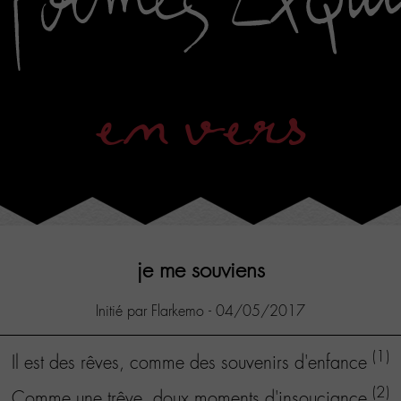
en vers
je me souviens
Initié par Flarkemo - 04/05/2017
(1)
Il est des rêves, comme des souvenirs d'enfance
(2)
Comme une trêve, doux moments d'insouciance