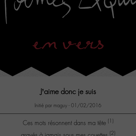
en vers
J’aime donc je suis
Initié par maguy - 01/02/2016
(1)
Ces mots résonnent dans ma tête
(2)
gravés à jamais sous mes couettes