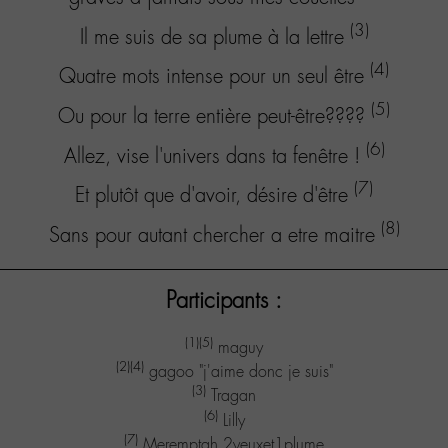
(3)
Il me suis de sa plume à la lettre
(4)
Quatre mots intense pour un seul être
(5)
Ou pour la terre entière peut-être????
(6)
Allez, vise l'univers dans ta fenêtre !
(7)
Et plutôt que d'avoir, désire d'être
(8)
Sans pour autant chercher a etre maitre
Participants :
(1)
(5)
maguy
(2)
(4)
gagoo "j'aime donc je suis"
(3)
Tragan
(6)
Lilly
(7)
Meremptah 2yeuxet1plume