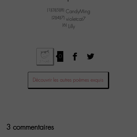
(1)
(3)
(5)
(8)
CandyMing
(2)
(4)
(7)
violetcat7
(6)
Lilly
0
Découvrir les autres poèmes exquis
3 commentaires