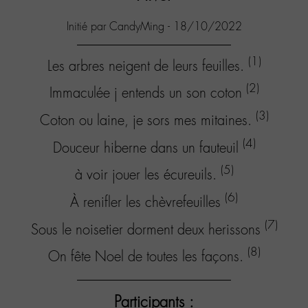
Initié par CandyMing - 18/10/2022
(1)
Les arbres neigent de leurs feuilles.
(2)
Immaculée j entends un son coton
(3)
Coton ou laine, je sors mes mitaines.
(4)
Douceur hiberne dans un fauteuil
(5)
à voir jouer les écureuils.
(6)
À renifler les chèvrefeuilles
(7)
Sous le noisetier dorment deux herissons
(8)
On fête Noel de toutes les façons.
Participants :