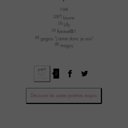
(1)
(4)
(2)
(7)
louvie
(3)
Lilly
(5)
Rentvel@1
(6)
gagoo "j'aime donc je suis"
(8)
maguy
2
Découvrir les autres poèmes exquis