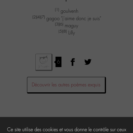
(1)
goulvenh
(2)
(4)
(7)
gagoo "j'aime donc je suis"
(3)
(6)
maguy
(5)
(8)
Lilly
6
Découvrir les autres poèmes exquis
Laisser un commentaire
Ce site utilise des cookies et vous donne le contrôle sur ceux