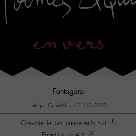
en vers
Fantagaro
Initié par CandyMing - 01/12/2022
(1)
Chevalier le jour, princesse la nuit.
(2)
Errant,J ai un Alibi