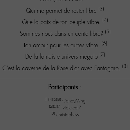
(3)
Qui me permet de rester libre
(4)
Que la paix de ton peuple vibre.
(5)
Sommes nous dans un conte libre?
(6)
Ton amour pour les autres vibre.
(7)
De la fantaisie univers megalo
(8)
C'est la caverne de la Rose d'or avec Fantagaro.
Participants :
(1)
(4)
(6)
(8)
CandyMing
(2)
(5)
(7)
violetcat7
(3)
christophew