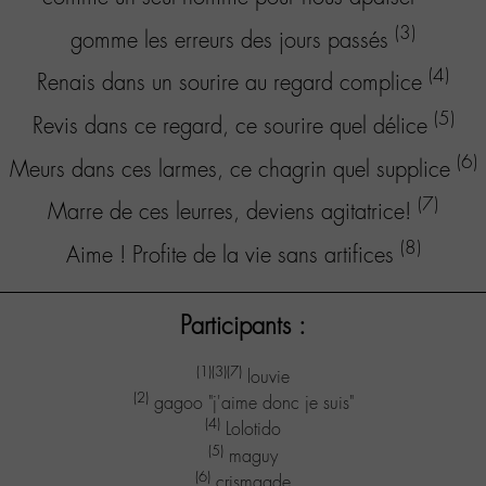
(3)
gomme les erreurs des jours passés
(4)
Renais dans un sourire au regard complice
(5)
Revis dans ce regard, ce sourire quel délice
(6)
Meurs dans ces larmes, ce chagrin quel supplice
(7)
Marre de ces leurres, deviens agitatrice!
(8)
Aime ! Profite de la vie sans artifices
Participants :
(1)
(3)
(7)
louvie
(2)
gagoo "j'aime donc je suis"
(4)
Lolotido
(5)
maguy
(6)
crismagde