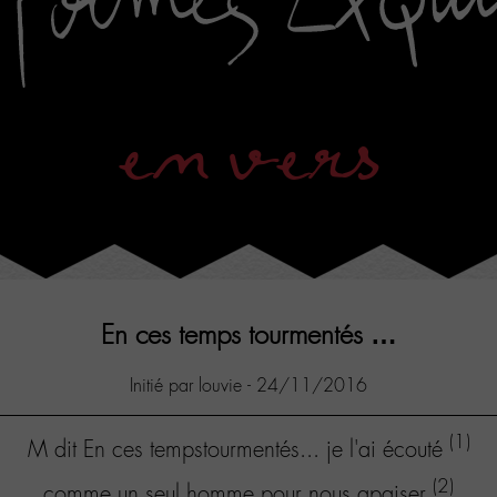
en vers
En ces temps tourmentés …
Initié par louvie - 24/11/2016
(1)
M dit En ces tempstourmentés... je l'ai écouté
(2)
comme un seul homme pour nous apaiser