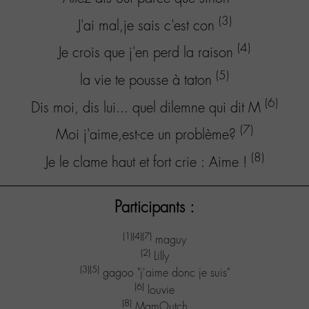
(3)
J'ai mal,je sais c'est con
(4)
Je crois que j'en perd la raison
(5)
la vie te pousse à taton
(6)
Dis moi, dis lui... quel dilemne qui dit M
(7)
Moi j'aime,est-ce un problème?
(8)
Je le clame haut et fort crie : Aime !
Participants :
(1)
(4)
(7)
maguy
(2)
Lilly
(3)
(5)
gagoo "j'aime donc je suis"
(6)
louvie
(8)
MamOutch