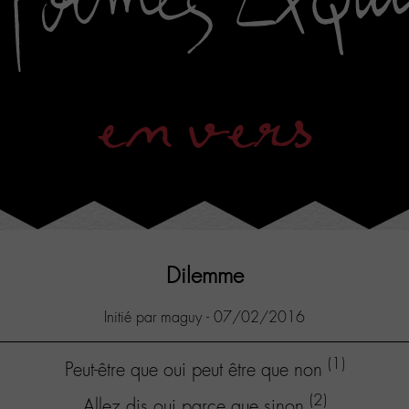
en vers
Dilemme
Initié par maguy - 07/02/2016
(1)
Peut-être que oui peut être que non
(2)
Allez dis oui parce que sinon