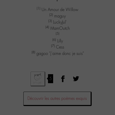
(1)
Un Amour de Willow
(2)
maguy
(3)
LuckyJul'
(4)
MamOutch
(5)
(6)
Lilly
(7)
Cess
(8)
gagoo "j'aime donc je suis"
5
Découvrir les autres poèmes exquis