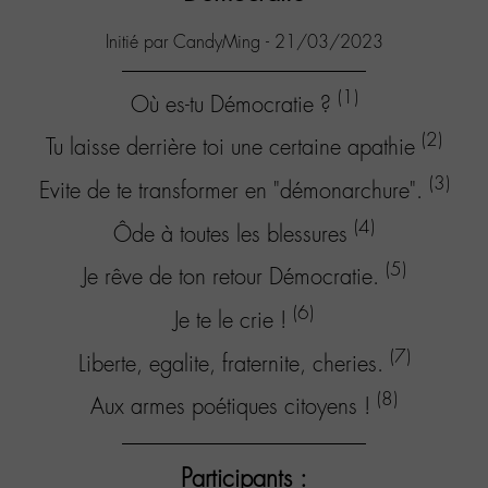
Initié par CandyMing - 21/03/2023
(1)
Où es-tu Démocratie ?
(2)
Tu laisse derrière toi une certaine apathie
(3)
Evite de te transformer en "démonarchure".
(4)
Ôde à toutes les blessures
(5)
Je rêve de ton retour Démocratie.
(6)
Je te le crie !
(7)
Liberte, egalite, fraternite, cheries.
(8)
Aux armes poétiques citoyens !
Participants :