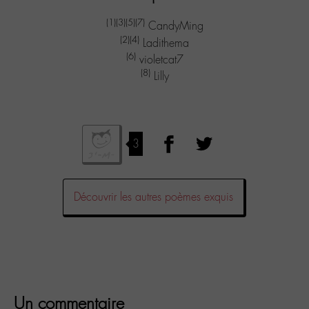
(1)
(3)
(5)
(7)
CandyMing
(2)
(4)
Ladithema
(6)
violetcat7
(8)
Lilly
3
Découvrir les autres poèmes exquis
Un commentaire