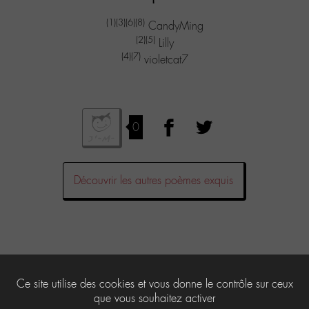
(1)
(3)
(6)
(8)
CandyMing
(2)
(5)
Lilly
(4)
(7)
violetcat7
0
Découvrir les autres poèmes exquis
Laisser un commentaire
Ce site utilise des cookies et vous donne le contrôle sur ceux
que vous souhaitez activer