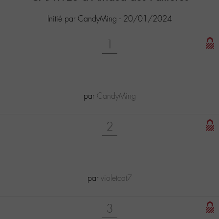
Initié par CandyMing - 20/01/2024
1
[...] [...
par
CandyMing
2
[...] [...
par
violetcat7
3