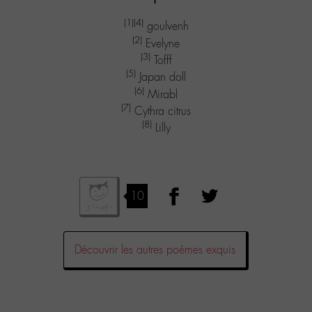
(1)
(4)
goulvenh
(2)
Evelyne
(3)
Tofff
(5)
Japan doll
(6)
Mirabl
(7)
Cythra citrus
(8)
Lilly
10
Découvrir les autres poèmes exquis