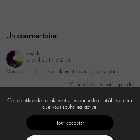
Un commentaire
Lilly
dit :
5 avril 2017 à 2:03
Merci pour toutes ces couleurs et saveurs, on s’y croirait…
Connectez-vous pour répondre
Laisser un commentaire
Ce site utilise des cookies et vous donne le contrôle sur ceux
que vous souhaitez activer
Vous devez
être connecté
pour publier un commentaire.
Tout accepter