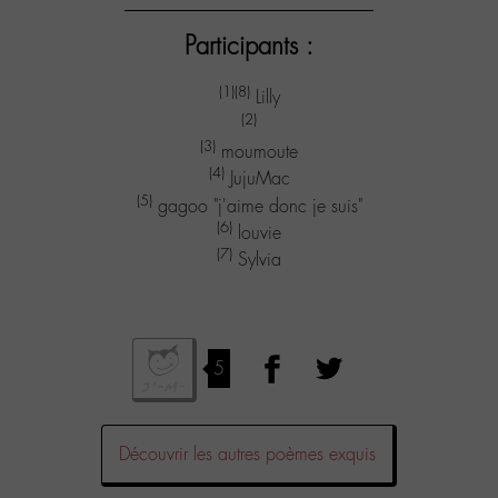
Participants :
(1)
(8)
Lilly
(2)
(3)
moumoute
(4)
JujuMac
(5)
gagoo "j'aime donc je suis"
(6)
louvie
(7)
Sylvia
5
Découvrir les autres poèmes exquis