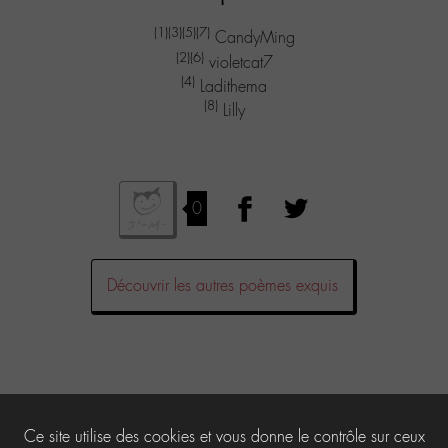
(1)
(3)
(5)
(7)
CandyMing
(2)
(6)
violetcat7
(4)
Ladithema
(8)
Lilly
0
Découvrir les autres poèmes exquis
Laisser un commentaire
Ce site utilise des cookies et vous donne le contrôle sur ceux