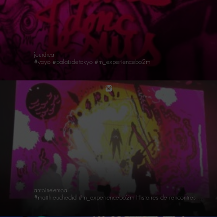
jourdrea
#yoyo #palaisdetokyo #m_experiencebo2m
instagram
antoinelemoal
#matthieuchedid #m_experiencebo2m Histoires de rencontres … Merci