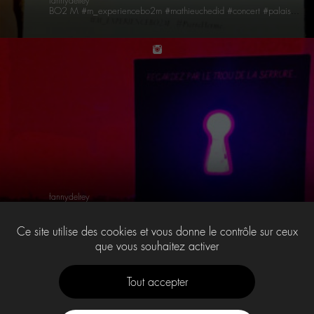
fannydelrey
BO2 M #m_experiencebo2m #mathieuchedid #concert #palaisdetokyo #yoyo #sunday #private #lorenjeu #mofficial
instagram
fannydelrey
BO2 M #m_experiencebo2m #mathieuchedid #concert #palaisdetokyo #yoyo #sunday #private #lorenjeu #mofficial
Ce site utilise des cookies et vous donne le contrôle sur ceux
que vous souhaitez activer
1
2
…
7
Tout accepter