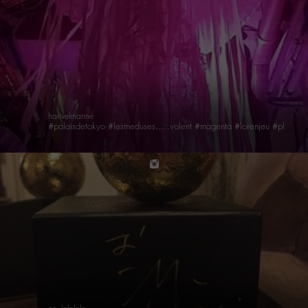
harivelmarine
#palaisdetokyo #lesmeduses…..volent #magenta #lorenjeu #planant #m_experiencebo2m #reve #bienvenue dans le monde de @m_chedid #chedakles
instagram