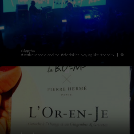
skippylex
#mathieuchedid and the #chedakles playing like #hendrix 🎸 @yoyo for #m_experiencebo2m #M with #matthiaspicard ✍🏻🎨
instagram