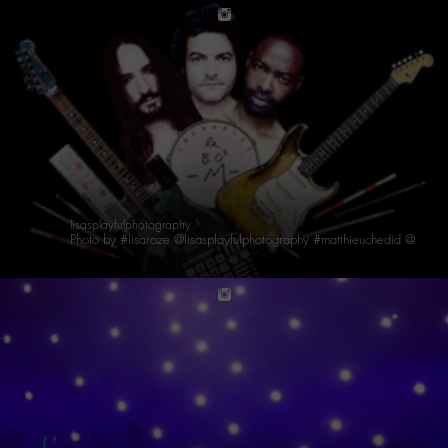
instagram
lisasplayfulphotography
Photo by #lisaroze @lisasplayfulphotography #matthieuchedid @m_chedid #labo2m #m #music #bass #drums #guitar #chedacley #lawrenceclais @brad_thomas_ackley #bradthomasackley #oldschoolfilm #collage #jeromecolliard #M_experienceBO2M www.lisaroze.com
instagram