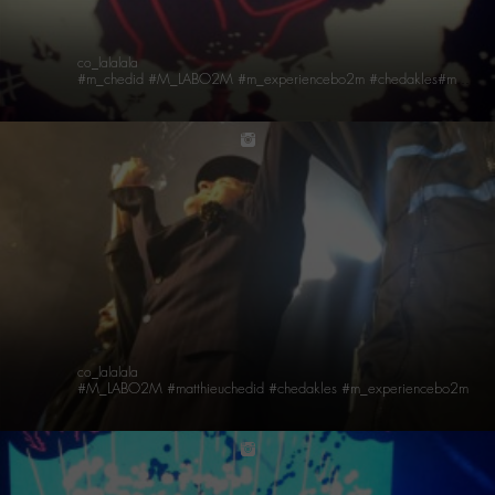
co_lalalala
#m_chedid #M_LABO2M #m_experiencebo2m #chedakles#matthieuchedid
instagram
co_lalalala
#M_LABO2M #matthieuchedid #chedakles #m_experiencebo2m
instagram