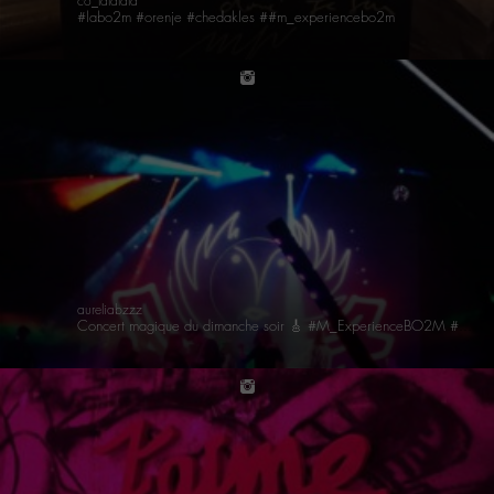
co_lalalala
#labo2m #orenje #chedakles ##m_experiencebo2m
instagram
aureliabzzz
Concert magique du dimanche soir 🎸 #M_ExperienceBO2M #Yoyo #Paris #PalaisDeTokyo #MatthieuChedid #MatthiasPicard #Chedakles #JeDisM #Latergram #Concert #Live #Music #Experience #LiveArt #somanycolors
instagram