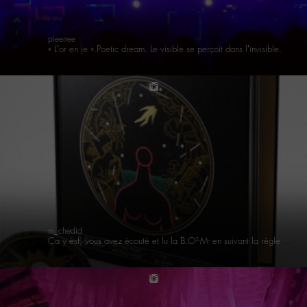
pieerree
« L’or en je ».Poetic dream. Le visible se perçoit dans l’invisible. #poesie #poetic #reve #dream #nébuleuse #étoiles #estrelas #star #chedakles #Chedid #m_experiencebo2m #instamoment #instamood #gaygram #picoftheday #instagood #instapic #lumieres #luz #light
instagram
m_chedid
Ça y est, vous avez écouté et lu la B.O²-M- en suivant la règle du jeu ? Racontez-moi votre expérience #M_experienceBO2M
instagram