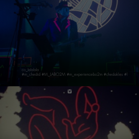
instagram
co_lalalala
#m_chedid #M_LABO2M #m_experiencebo2m #chedakles #lorenjeu
instagram