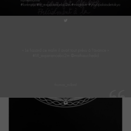
harivelmarine
#lorenjeu #m_experiencebo2m #magique #yoyopalaisdetokyo #rêve #planant #magenta……….Bienvenue dans le monde de @m_chedid #chedakles
twitter
« Le hasard ce malin il avait tout prévu à l’avance »
#M_experiencebo2m @mathieuchedid
thomas_millard
instagram