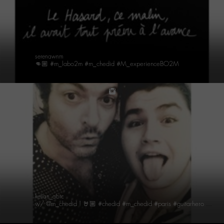
serenawnm
👊🏼 #m_labo2m #m_chedid #M_experienceBO2M
instagram
kelian_abtc
w/ @m_chedid ! 🤘🏼 #chedid #m_chedid #paris #guitarhero #m_experiencebo2m #labom