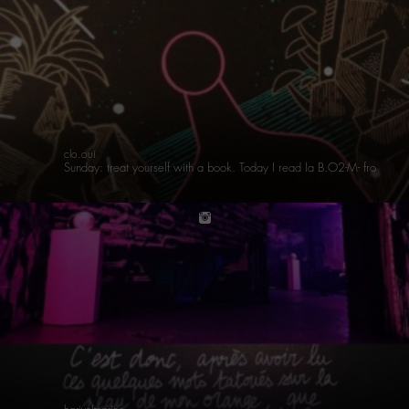
clo.oui
Sunday: treat yourself with a book. Today I read la B.O2-M- from @m_chedid and #matthiaspicard while listening to the soundtrack. Most beautiful thing I’ve seen/heard lately. #thisisgenius #treatyourself #book #music #chefdoeuvre #m_experiencebo2m #m_labo2m
instagram