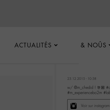
ACTUALITÉS
& NOÛS
23.12.2015 - 10:58
w/ @m_chedid ! 🤘🏼 #ch
#m_experiencebo2m #l
Voir sur instagram