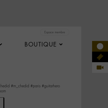
Espace membre
BOUTIQUE
edid #m_chedid #paris #guitarhero
abom