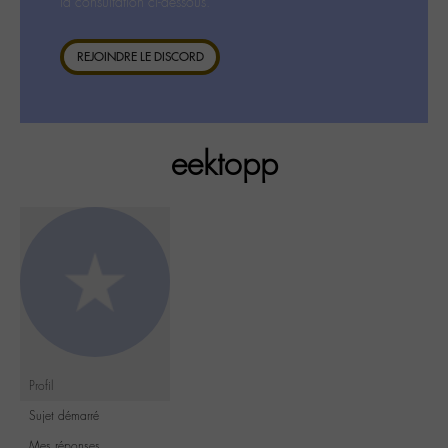
la consultation ci-dessous.
REJOINDRE LE DISCORD
eektopp
Profil
Sujet démarré
Mes réponses