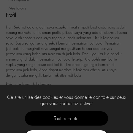
Mes favoris
Profil
Hai, Selamat datang dan saya ucapkan muat simpati buat anda yang sudah
senang menyekar di halaman profile pribadi saya yang ada di
labo-m
. Nama
saya ialah sbobetk dan saya tinggal di aceh indonesia. Untuk keseharian
saya, Saya sangat senang sekali bermain permainan judi bola. Permainan
judi bola itu mengikuti saya sangat mengasikkan karena ada banyak
permainan yang boleh kita mainkan di judi bola. Dan juga jika kita bertelur
memenangi di dalam permainan judi bola Terselip. Kita boleh membantu
surplus yang sangat besar dari hal itu. Jika anda juga ingin bermain di
permainan judi bola, Anda dapat membesuk halaman official situs saya
dengan usaha mengklik tautan link
situs judi bola
Rôle sur le forum: Labohémien
Sujets lancés : 0
Ce site utilise des cookies et vous donne le contrôle sur ceux
Réponse créées: 0
que vous souhaitez activer
Tout accepter