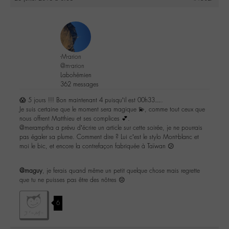
-M-arion
@m-arion
Labohémien
362 messages
😱 5 jours !!! Bon maintenant 4 puisqu’il est 00h33….
Je suis certaine que le moment sera magique 💫, comme tout ceux que
nous offrent Matthieu et ses complices 💕.
@meramptha a prévu d’écrire un article sur cette soirée, je ne pourrais
pas égaler sa plume. Comment dire ? Lui c’est le stylo Mont-blanc et
moi le bic, et encore la contrefaçon fabriquée à Taïwan 😕
@maguy
, je ferais quand même un petit quelque chose mais regrette
que tu ne puisses pas être des nôtres 😔
6