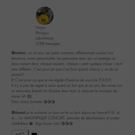
maguy
@maguy
Labohémien
3168 messages
@m-arion
, on vit tous ces petits moments différemment suivant nos
émotions, notre personnalité, les personnes avec qui on partage ce
doux instant donc chaque ressenti, chaque « petit quelque chose » écrit
sera différent. C’est pour ça que c’est bon quand chacun y va de sa
plume!!!
Et C’est pour ça que je me régale d’avance de vous lire TOUS!!!
Il n’y a pas de regret à avoir quant au fait que je ne sois des votres (on
se retrouvera bientôt en d’autres lieux mais à savourer la musique de
mister -M- 😉)
Gros mimis bichette 😘😘😘
@donnal
je te souhaite un bon vol et un bon séjour en France!!! Et, et,
et… Un MAGNIFIQUE CONCERT, entourée de labohemiens et autres
chedidiens 😁. Bigs kisses miss 😘😘😘