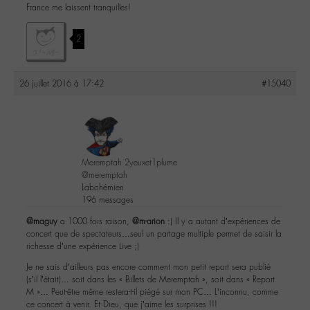
France me laissent tranquilles!
2
26 juillet 2016 à 17:42
#15040
Meremptah 2yeuxet1plume
@meremptah
Labohémien
196 messages
@maguy
a 1000 fois raison,
@m-arion
:) Il y a autant d’expériences de
concert que de spectateurs…seul un partage multiple permet de saisir la
richesse d’une expérience Live ;)
Je ne sais d’ailleurs pas encore comment mon petit report sera publié
(s’il l’était)… soit dans les « Billets de Meremptah », soit dans « Report
M »… Peut-être même restera-t-il piégé sur mon PC… L’inconnu, comme
ce concert à venir. Et Dieu, que j’aime les surprises !!!