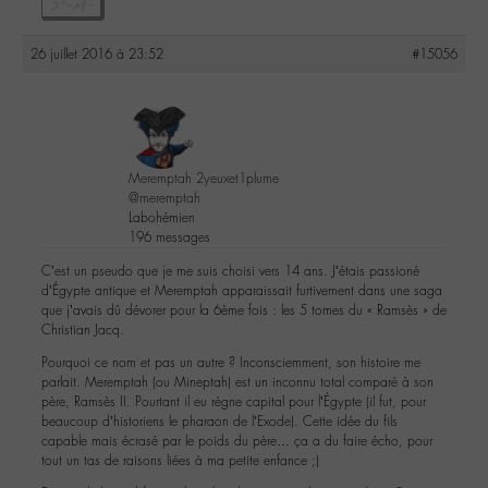
26 juillet 2016 à 23:52
#15056
Meremptah 2yeuxet1plume
@meremptah
Labohémien
196 messages
C’est un pseudo que je me suis choisi vers 14 ans. J’étais passioné
d’Égypte antique et Meremptah apparaissait furtivement dans une saga
que j’avais dû dévorer pour la 6ème fois : les 5 tomes du « Ramsès » de
Christian Jacq.
Pourquoi ce nom et pas un autre ? Inconsciemment, son histoire me
parlait. Meremptah (ou Mineptah) est un inconnu total comparé à son
père, Ramsès II. Pourtant il eu règne capital pour l’Égypte (il fut, pour
beaucoup d’historiens le pharaon de l’Exode). Cette idée du fils
capable mais écrasé par le poids du père… ça a du faire écho, pour
tout un tas de raisons liées à ma petite enfance ;)