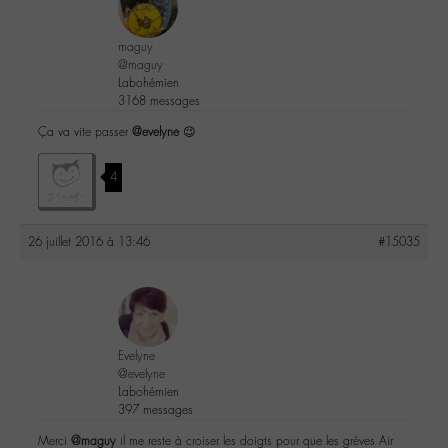
maguy
@maguy
Labohémien
3168 messages
Ça va vite passer
@evelyne
😉
4
26 juillet 2016 à 13:46
#15035
Evelyne
@evelyne
Labohémien
397 messages
Merci
@maguy
il me reste à croiser les doigts pour que les grèves Air