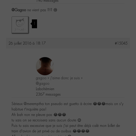
196 messages
@Gagoo
ne vient pas ?!? 😢
1
26 juillet 2016 à 18:17
#15045
gagoo « j’aime donc je suis »
@gagoo
Labohémien
2367 messages
Sérieux @meremptha ton pseudo est guetto à écrire 😂😂😂mais on s’y
habitue t’inquiète pas!
Ah bah non ne pleure pas 😂😂😂
tu sais on se recroisera sans aucun doute 😉
Puis tu sais excessive que je suis j’ai peut être déjà calé mon billet de
train d’avion de jet privé ou de ouibus 😂😂😂😂