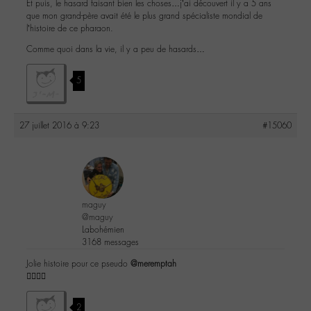
Et puis, le hasard faisant bien les choses…j’ai découvert il y a 5 ans
que mon grand-père avait été le plus grand spécialiste mondial de
l’histoire de ce pharaon.
Comme quoi dans la vie, il y a peu de hasards…
5
27 juillet 2016 à 9:23
#15060
maguy
@maguy
Labohémien
3168 messages
Jolie histoire pour ce pseudo
@meremptah
👌🏼👍🏼
2