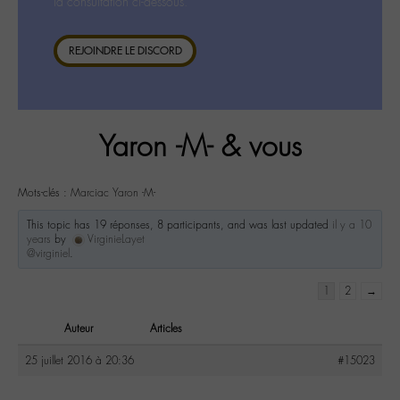
la consultation ci-dessous.
REJOINDRE LE DISCORD
Yaron -M- & vous
Mots-clés :
Marciac Yaron -M-
This topic has 19 réponses, 8 participants, and was last updated
il y a 10
years
by
VirginieLayet
@virginiel
.
1
2
→
Auteur
Articles
25 juillet 2016 à 20:36
#15023