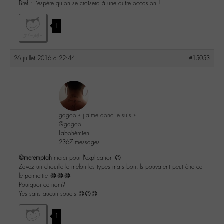
Bref : j’espère qu’on se croisera à une autre occasion !
1
26 juillet 2016 à 22:44
#15053
gagoo « j’aime donc je suis »
@gagoo
Labohémien
2367 messages
@meremptah
merci pour l’explication 😉
Zavez un chouille le melon les types mais bon,ils pouvaient peut être ce
le permettre 😂😂😂
Pourquoi ce nom?
Yes sans aucun soucis 😉😉😉
1