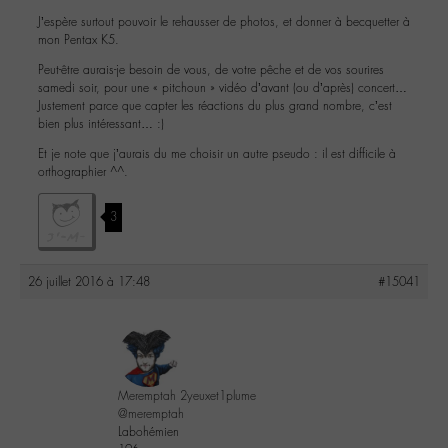
J’espère surtout pouvoir le rehausser de photos, et donner à becquetter à
mon Pentax K5.
Peut-être aurais-je besoin de vous, de votre pêche et de vos sourires
samedi soir, pour une « pitchoun » vidéo d’avant (ou d’après) concert…
Justement parce que capter les réactions du plus grand nombre, c’est
bien plus intéressant… :)
Et je note que j’aurais du me choisir un autre pseudo : il est difficile à
orthographier ^^.
3
26 juillet 2016 à 17:48
#15041
Meremptah 2yeuxet1plume
@meremptah
Labohémien