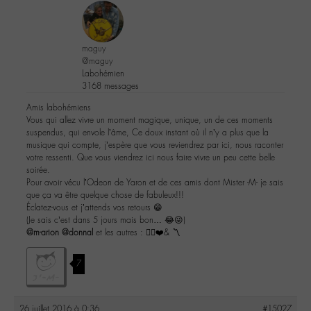
maguy
@maguy
Labohémien
3168 messages
Amis labohémiens
Vous qui allez vivre un moment magique, unique, un de ces moments
suspendus, qui envole l’âme, Ce doux instant où il n’y a plus que la
musique qui compte, j’espère que vous reviendrez par ici, nous raconter
votre ressenti. Que vous viendrez ici nous faire vivre un peu cette belle
soirée.
Pour avoir vécu l’Odeon de Yaron et de ces amis dont Mister -M- je sais
que ça va être quelque chose de fabuleux!!!
Éclatez-vous et j’attends vos retours 😁
(Je sais c’est dans 5 jours mais bon… 😂😜)
@m-arion
@donnal
et les autres : ✌🏼️❤️& 〽️
7
26 juillet 2016 à 0:36
#15027