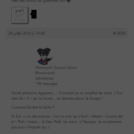
Allez des bisous qui guérissent tout 😂
1
26 juillet 2016 à 19:45
#15050
Meremptah 2yeuxet1plume
@meremptah
Labohémien
196 messages
Sacrés pharaons égyptiens…. il auraient pu se simplifier les noms ;) Tout
vient du « h » qui se trouve….en dernière place, le bougre !
Comment faciliter la tâche ?
En fait, si on décompose, c’est un nom qui s’écrit « Merem » (=
aimé de
)
et « Ptah » (=
ben….le Dieu Ptah
). Les mecs, à l’époque, ne se prenaient
pas pour n’importe qui :)