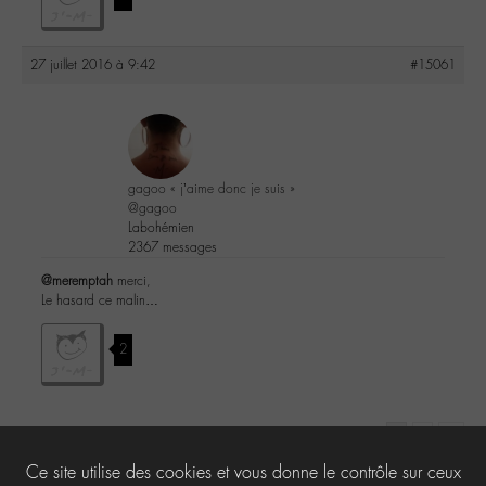
27 juillet 2016 à 9:42
#15061
gagoo « j’aime donc je suis »
@gagoo
Labohémien
2367 messages
@meremptah
merci,
Le hasard ce malin…
2
1
2
→
Ce site utilise des cookies et vous donne le contrôle sur ceux
Le forum ‘-M- en concert’ est fermé à de nouveaux sujets et réponses.