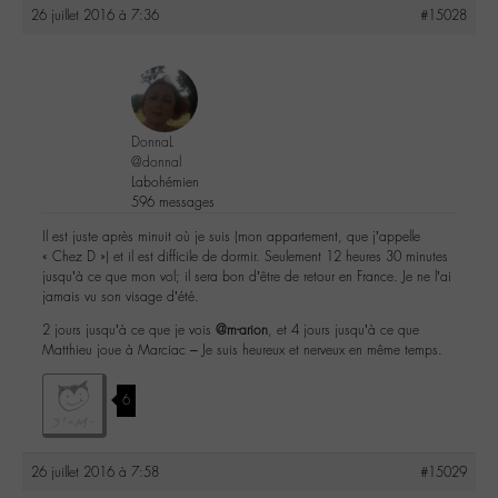
26 juillet 2016 à 7:36
#15028
DonnaL
@donnal
Labohémien
596 messages
Il est juste après minuit où je suis (mon appartement, que j’appelle
« Chez D ») et il est difficile de dormir. Seulement 12 heures 30 minutes
jusqu’à ce que mon vol; il sera bon d’être de retour en France. Je ne l’ai
jamais vu son visage d’été.
2 jours jusqu’à ce que je vois
@m-arion
, et 4 jours jusqu’à ce que
Matthieu joue à Marciac – Je suis heureux et nerveux en même temps.
6
26 juillet 2016 à 7:58
#15029