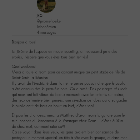
JRΩ
@jeromefloerke
Labohémien
4 messages
Bonjour à tous!
Ici Jérôme de l’Espace en mode reporting, on redescend juste des
étoiles, j’éspère que vous êtes tous bien rentrés!
Quel week-end!
Merci à toute la team pour ce concert unique au petit stade de l’île de
Saint-Denis La Réunion.
Il y avait de l’électricité dans l’air et je pense pouvoir dire que le public
a été conquis dès la première note. On a aimé: Des passages très rock
qui nous ont fait vibrer, de beaux moments avec les enfants sur scène,
des jeux de lumière bien pensés, une sélection de tubes qui a su garder
le public actif de bout en bout; en bref, c’était top!
Et pour les chanceux, merci à Matthieu d’avoir repris la guitare pour le
mini concert du lendemain à la Varangue chez Denis… c’était à 50m
de chez moi, comment rater ça?!
Ca se voyait dans leurs yeux, les gens avaient bien conscience de
partager un moment spécial, en tête à tête avec le groupe, et dans mon