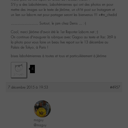
S’il y a des Labohémiens, Labohémiennes qui ont des photos en pour
mettre des images sur le texte de Jérôme, un ch’tit post sur Instagram et
un lien sur labo-m.net pour partager seront les bienvenus !!! +#m_chedid
…………………… Surtout, le jam chez Denis … :-)
Cool, merci Jérôme d’avoir été le 1er Reporter Labo-m.net ;-)
On continue d’inaugurer la rubrique avec Gagoo au texte et Xac 369 à
la photo pour vous faire un beau live report sur le 13 décembre au
Palais de Tokyo, à Paris !
bises labohémiennes à toutes et tous et particulièrement à Jérôme
4
7 décembre 2015 à 19:53
#4957
maguy
@maguy