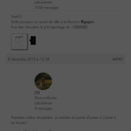
Labohémien
3168 messages
Yeah!!!
Voilà pourquoi on aurait dû aller à la Reunion
@gagoo
Il va être chouettos le p’tit reportage du 13👍🏼👍🏼👍🏼
2
8 décembre 2015 à 15:34
#4983
JRΩ
@jeromefloerke
Labohémien
4 messages
Premières vidéos récupérées, je viendrai en poster d’autres si j’arrive à
en trouver !