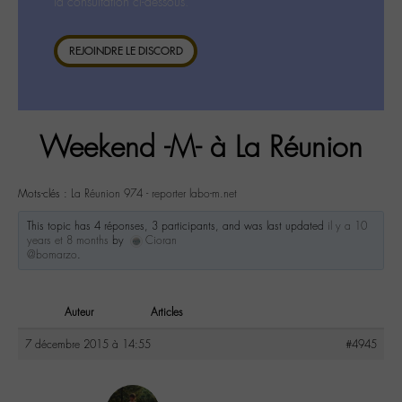
la consultation ci-dessous.
REJOINDRE LE DISCORD
Weekend -M- à La Réunion
Mots-clés :
La Réunion 974 - reporter labo-m.net
This topic has 4 réponses, 3 participants, and was last updated
il y a 10
years et 8 months
by
Cioran
@bomarzo
.
Auteur
Articles
7 décembre 2015 à 14:55
#4945