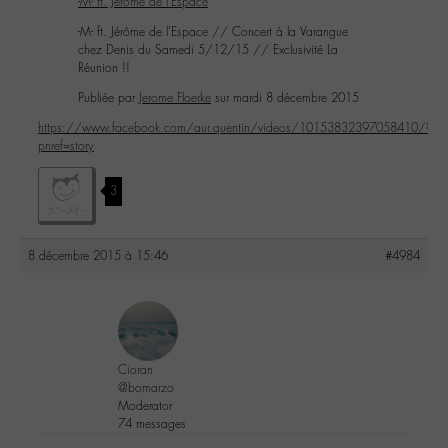
-M- ft. Jérôme de l'Espace
-M- ft. Jérôme de l'Espace // Concert à la Varangue
chez Denis du Samedi 5/12/15 // Exclusivité La
Réunion !!
Publiée par
Jerome Floerke
sur mardi 8 décembre 2015
https://www.facebook.com/aur.quentin/videos/10153832397058410/?
pnref=story
3
8 décembre 2015 à 15:46
#4984
Cioran
@bomarzo
Moderator
74 messages