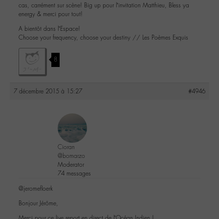
cas, carrément sur scène! Big up pour l’invitation Matthieu, Bless ya
energy & merci pour tout!
A bientôt dans l’Espace!
Choose your frequency, choose your destiny // Les Poèmes Exquis
8
7 décembre 2015 à 15:27
#4946
Cioran
@bomarzo
Moderator
74 messages
@jeromefloerk
Bonjour Jérôme,
Merci pour ce live report en direct de l’Océan Indien !