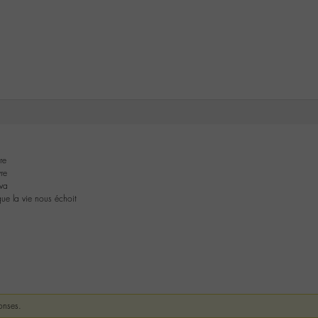
re
vre
 va
que la vie nous échoit
onses.