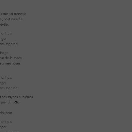
ais mis un masque
er, tout arracher.
évélé.
 tant pis
nger
pas regarder.
visage
ur de la rosée
 sur mes joues
 tant pis
nger
pas regarder.
it ses rayons suprêmes
r prêt du cœur
 douceur.
 tant pis
nger