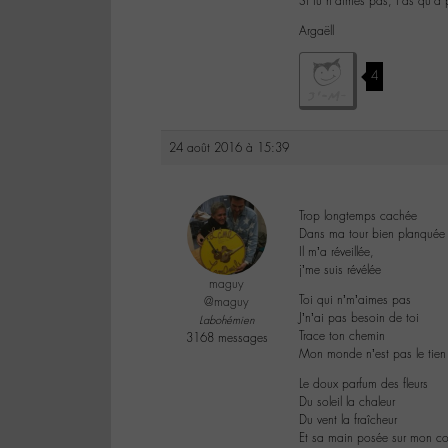
Si tu n’aimes pas, t’as qu’à 
Argaëll
4
24 août 2016 à 15:39
Trop longtemps cachée
Dans ma tour bien planquée
Il m’a réveillée,
j’me suis révélée
maguy
Toi qui n’m’aimes pas
@maguy
J’n’ai pas besoin de toi
Labohémien
Trace ton chemin
3168 messages
Mon monde n’est pas le tien
Le doux parfum des fleurs
Du soleil la chaleur
Du vent la fraîcheur
Et sa main posée sur mon co