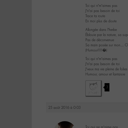
Toi qui n’m’aimes pas
J’n’ai pas besoin de toi
Trace ta route
En moi plus de doute
Allongée dans l’herbe
Éblouie par la nature, sa su
Pas de déconvenue
Sa main posée sur mon… Ch
(Humour!!!!😂)
Toi qui n’m’aimes pas
J’n’ai pas besoin de toi
J’veux ma vie pleine de folies
Humour, amour et fantaisie
3
25 août 2016 à 0:03
Toi qui ne m’aime pas