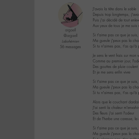
J’avais la tête dans le sable
Depuis trop longtemps, j’av
Puis j’ai décidé de tout enlev
Aux yeux de tous je me suis r
argaell
Si t’aime pas ce que je suis,
@argaell
Ma gueule j’peux pas la cha
Labohémien
Si tu n’aimes pas, t’as qu’à 
56 messages
Je sens le vent frais sur mon 
Comme au premier jour, l’ode
Des gouttes de pluie coulent
Et je me sens enfin vivre
Si t’aime pas ce que je suis,
Ma gueule j’peux pas la cha
Si tu n’aimes pas, t’as qu’à 
Alors que le couchant darda
J’ai senti la chaleur m’envahi
Des fleurs j’ai senti l’odeur
Et de l’herbe une caresse, la
Si t’aime pas ce que je suis,
Ma gueule j’peux pas la cha