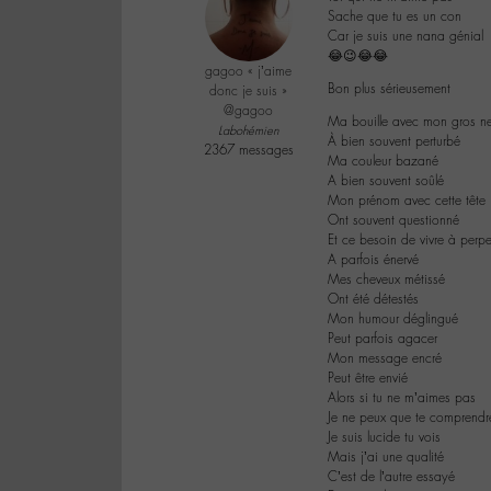
Sache que tu es un con
Car je suis une nana génial
😂😉😂😂
gagoo « j’aime
Bon plus sérieusement
donc je suis »
@gagoo
Ma bouille avec mon gros n
Labohémien
À bien souvent perturbé
2367 messages
Ma couleur bazané
A bien souvent soûlé
Mon prénom avec cette tête
Ont souvent questionné
Et ce besoin de vivre à perpe
A parfois énervé
Mes cheveux métissé
Ont été détestés
Mon humour déglingué
Peut parfois agacer
Mon message encré
Peut être envié
Alors si tu ne m’aimes pas
Je ne peux que te comprendr
Je suis lucide tu vois
Mais j’ai une qualité
C’est de l’autre essayé