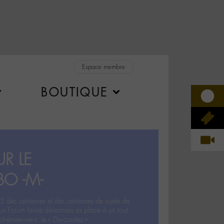
Espace membre
BOUTIQUE
R LE
BO -M-
5 des centaines et des centaines de sujets de
ux Forum laisse désormais sa place à un tout
hémien‧ne‧s: le « Dix-cordes ».