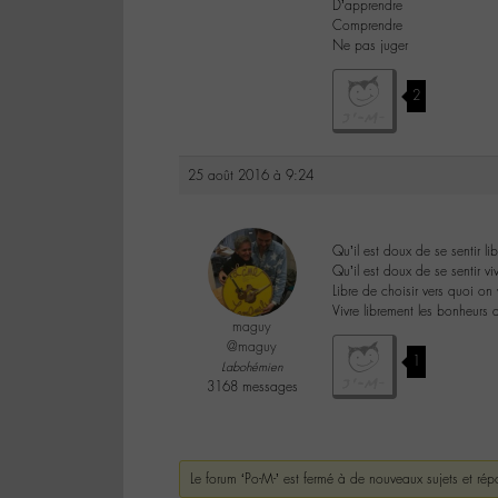
D’apprendre
Comprendre
Ne pas juger
2
25 août 2016 à 9:24
Qu’il est doux de se sentir lib
Qu’il est doux de se sentir vi
Libre de choisir vers quoi on
Vivre librement les bonheurs 
maguy
@maguy
1
Labohémien
3168 messages
Le forum ‘Po-M-’ est fermé à de nouveaux sujets et rép