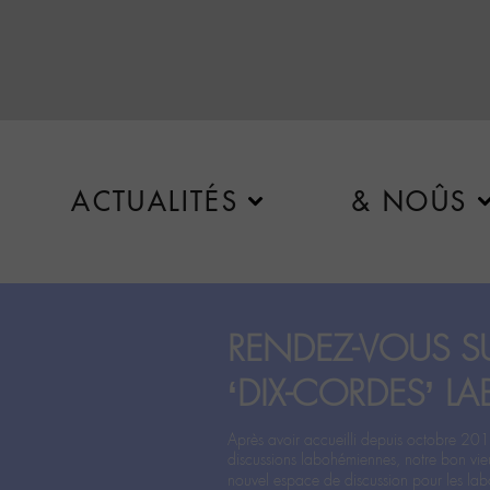
ACTUALITÉS
& NOÛS
RENDEZ-VOUS SU
‘DIX-CORDES’ LA
Après avoir accueilli depuis octobre 201
discussions labohémiennes, notre bon vie
nouvel espace de discussion pour les labo