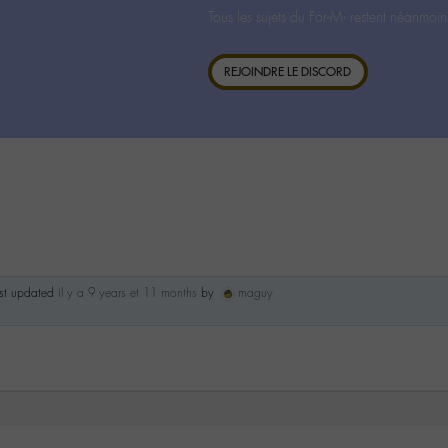
Tous les sujets du For-M- restent néanmoin
REJOINDRE LE DISCORD
ast updated
il y a 9 years et 11 months
by
maguy