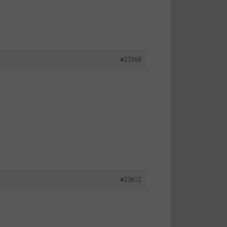
#23568
#23612