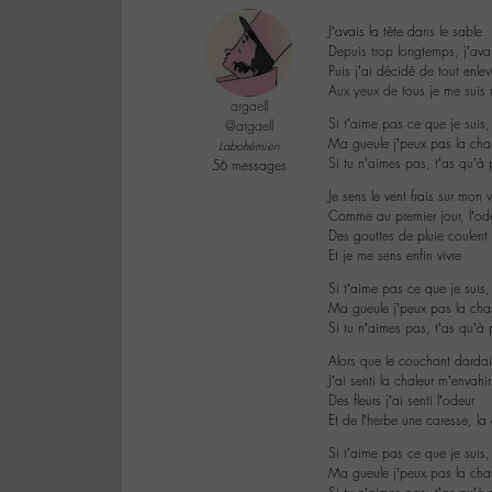
J’avais la tête dans le sable
Depuis trop longtemps, j’av
Puis j’ai décidé de tout enlev
Aux yeux de tous je me suis r
argaell
Si t’aime pas ce que je suis,
@argaell
Ma gueule j’peux pas la cha
Labohémien
Si tu n’aimes pas, t’as qu’à 
56 messages
Je sens le vent frais sur mon 
Comme au premier jour, l’ode
Des gouttes de pluie coulent
Et je me sens enfin vivre
Si t’aime pas ce que je suis,
Ma gueule j’peux pas la cha
Si tu n’aimes pas, t’as qu’à 
Alors que le couchant darda
J’ai senti la chaleur m’envahi
Des fleurs j’ai senti l’odeur
Et de l’herbe une caresse, la
Si t’aime pas ce que je suis,
Ma gueule j’peux pas la cha