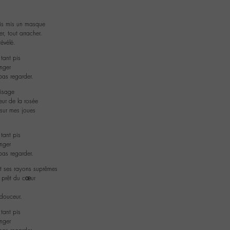
ais mis un masque
er, tout arracher.
évélé.
 tant pis
nger
pas regarder.
visage
ur de la rosée
 sur mes joues
 tant pis
nger
pas regarder.
it ses rayons suprêmes
r prêt du cœur
 douceur.
 tant pis
nger