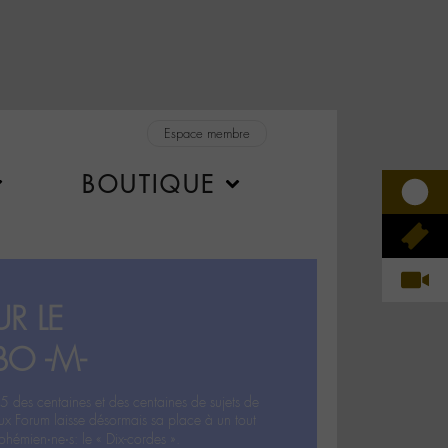
Espace membre
BOUTIQUE
R LE
BO -M-
5 des centaines et des centaines de sujets de
ux Forum laisse désormais sa place à un tout
hémien‧ne‧s: le « Dix-cordes ».