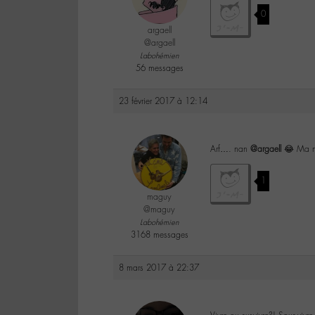
0
argaell
@argaell
Labohémien
56 messages
23 février 2017 à 12:14
Arf…. nan
@argaell
😂 Ma mé
1
maguy
@maguy
Labohémien
3168 messages
8 mars 2017 à 22:37