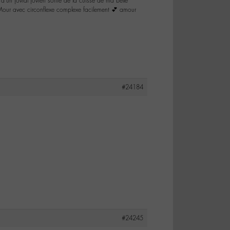
x d’un jovial jovien sortie de la cuisse de ma belle
Mour avec circonflexe complexe facilement 💕 amour
#24184
#24245