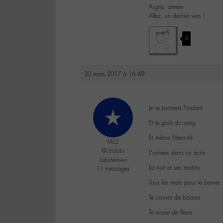
Aigrie, amère
Allez, un dernier vers !
4
20 mars 2017 à 16:49
Je te promets l’instant
Et le goût du sang
Et même l’éternité
MEZ
@chabbi
L’univers dans un écrin
Labohémien
La nuit et ses matins
11 messages
Tous les mots pour te berner
Te couvrir de baisers
Te noyer de fleurs