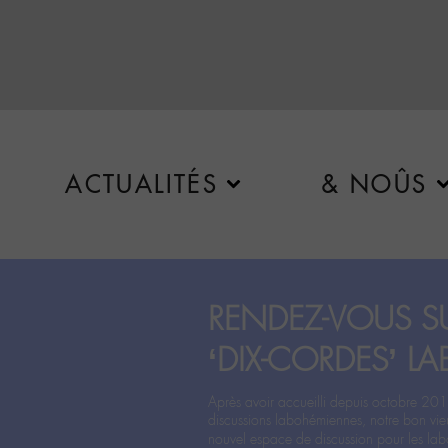
ACTUALITÉS
& NOÛS
RENDEZ-VOUS SU
‘DIX-CORDES’ LA
Après avoir accueilli depuis octobre 201
discussions labohémiennes, notre bon vie
nouvel espace de discussion pour les labo