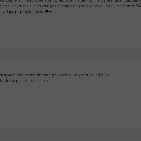
e en sous-verre , vie surjouee jouer sa vie, jouer à vivre vivant tel un vers luisant amoureu
amour c’est pas que ça vaut pas le coup c’est pire que rien du tout… Et pourtant l’a
 cyclique perpétuelle. Merci 👅💋
par moment nos poetes!disparue pour certain…revenant pour d autre!
tendresse pour le marin poete!