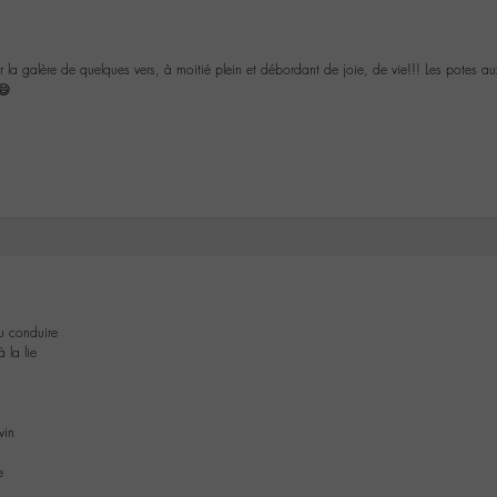
r la galère de quelques vers, à moitié plein et débordant de joie, de vie!!! Les potes 
😄
u conduire
à la lie
vin
s
e