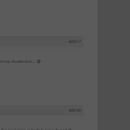
#23617
uste trop chouette donc… 😉
#24160