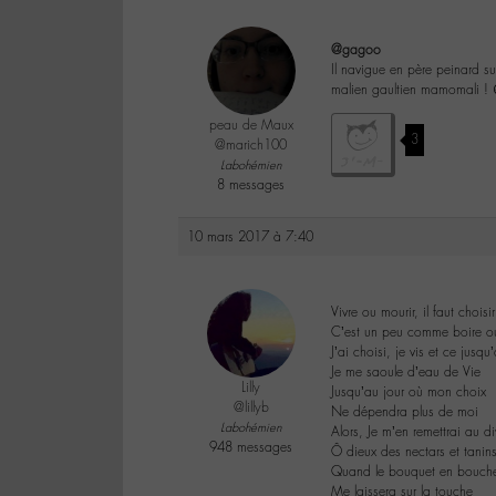
@gagoo
Il navigue en père peinard su
malien gaultien mamomali ! 
peau de Maux
3
@marich100
Labohémien
8 messages
10 mars 2017 à 7:40
Vivre ou mourir, il faut choisir
C’est un peu comme boire o
J’ai choisi, je vis et ce jusqu’
Je me saoule d’eau de Vie
Lilly
Jusqu’au jour où mon choix
@lillyb
Ne dépendra plus de moi
Labohémien
Alors, Je m’en remettrai au di
948 messages
Ô dieux des nectars et tanin
Quand le bouquet en bouch
Me laissera sur la touche