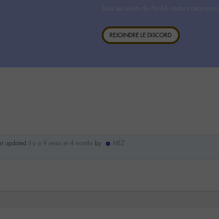
Tous les sujets du For-M- restent néanmoin
REJOINDRE LE DISCORD
ast updated
il y a 9 years et 4 months
by
MEZ