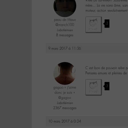
Vivre ou sur-vivre?! Sous-vivr
mère… La vie sans âme, sans 
moteur, action revolutivement
peau de Maux
3
@marich100
Labohémien
8 messages
9 mars 2017 à 11:36
C est bon de pouvoir relire 
Pensees emues et pleines de 
3
gagoo « j’aime
donc je suis »
@gagoo
Labohémien
2367 messages
10 mars 2017 à 0:24