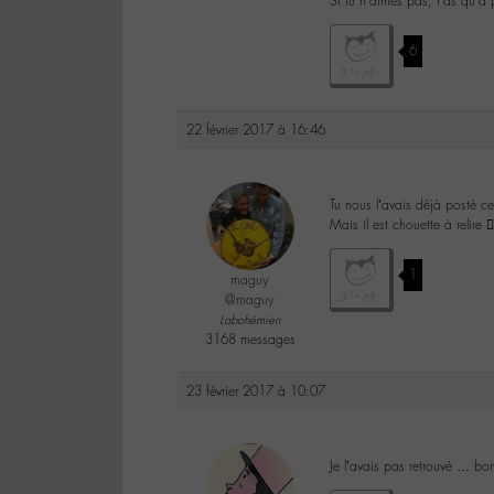
Si tu n’aimes pas, t’as qu’à 
6
22 février 2017 à 16:46
Tu nous l’avais déjà posté ce
Mais il est chouette à relire 👍
1
maguy
@maguy
Labohémien
3168 messages
23 février 2017 à 10:07
Je l’avais pas retrouvé … bo