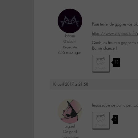
Pour tenter de gagner vos pla
https://www.virginradio.fr/p
labom
@labom
Quelques heureux gagnants ser
Keymaster
Bonne chance !
656 messages
13
10 avril 2017 à 21:58
Impossoble de participer….c
3
argaell
@argaell
Labohémien