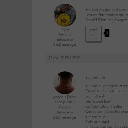
Bon bah y’a plus qu’à attendre
´tain ce s’rait chouette qu’i
*quoi????bah non j’exagère p
maguy
4
@maguy
Labohémien
3168 messages
12 avril 2017 à 9:32
Y a plus qu’a
Y a plus qu a attendre et esp
Croiser les doigts,mains et p
Incantations!!!
gagoo « j’aime
Prier?a quoi bon!
donc je suis »
Ce fichu trefle a 4 feuilles
@gagoo
Que ce soit jour de fete et n
Labohémien
Y a plus qu a
2367 messages
Bruler un cierge?
La blague,suis loin des vierg