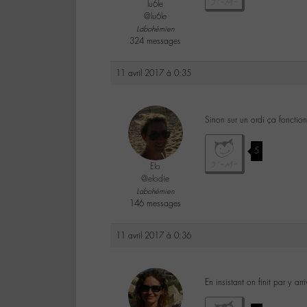
lu6le
@lu6le
Labohémien
324 messages
11 avril 2017 à 0:35
Sinon sur un ordi ça fonctio
5
Elo
@elodie
Labohémien
146 messages
11 avril 2017 à 0:36
En insistant on finit par y arr