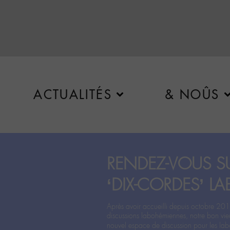
ACTUALITÉS
& NOÛS
RENDEZ-VOUS SU
‘DIX-CORDES’ LA
Après avoir accueilli depuis octobre 201
discussions labohémiennes, notre bon vie
nouvel espace de discussion pour les labo