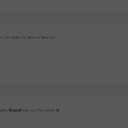
 ca c est validé a la 3eme ou 4eme fois
galère
@argaell
mais oui il faut insister 😉