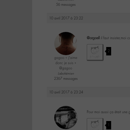
56 messages
10 avril 2017 à 23:22
@argaell
il faut insister,moi
2
gagoo « j’aime
donc je suis »
@gagoo
Labohémien
2367 messages
10 avril 2017 à 23:24
Pour moi aussi ça était une 
1