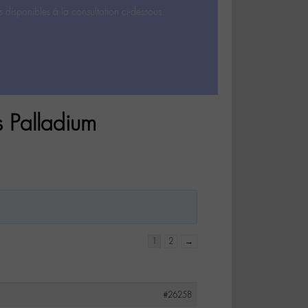
s disponibles à la consultation ci-dessous.
s Palladium
1
2
→
#26258