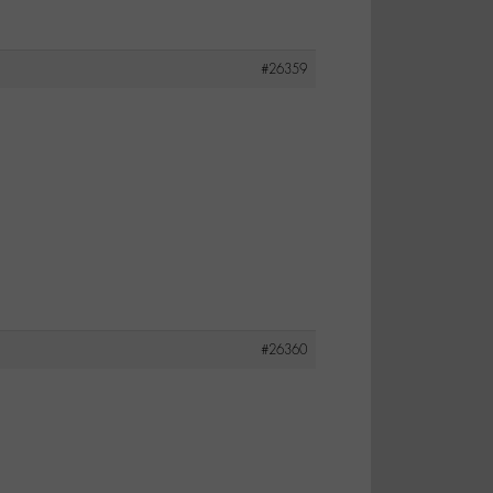
#26359
#26360