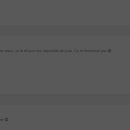
nne mieux, sur le tel pour moi impossible de jouer, Ca ne fonctionné pas 😕
iver 😊