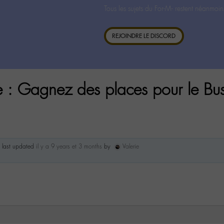
Tous les sujets du For-M- restent néanmoin
REJOINDRE LE DISCORD
ive : Gagnez des places pour le Bu
s last updated
il y a 9 years et 3 months
by
Valerie