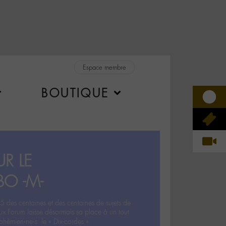
Espace membre
BOUTIQUE
R LE
BO -M-
5 des centaines et des centaines de sujets de
ux Forum laisse désormais sa place à un tout
hémien‧ne‧s: le « Dix-cordes ».