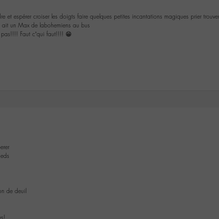
 et espérer croiser les doigts faire quelques petites incantations magiques prier trouver 
l y ait un Max de labohemiens au bus
as!!!! Faut c’qui faut!!!! 😁
erer
ieds
on de deuil
es!