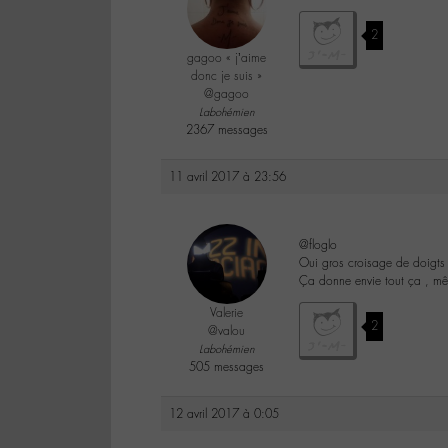
2
gagoo « j’aime
donc je suis »
@gagoo
Labohémien
2367 messages
11 avril 2017 à 23:56
@floglo
Oui gros croisage de doigts
Ça donne envie tout ça , même
Valerie
2
@valou
Labohémien
505 messages
12 avril 2017 à 0:05