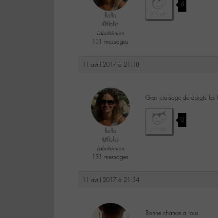
4
floflo
@floflo
Labohémien
131 messages
11 avril 2017 à 21:18
Gros croisage de doigts les
3
floflo
@floflo
Labohémien
131 messages
11 avril 2017 à 21:34
Bonne chance a tous