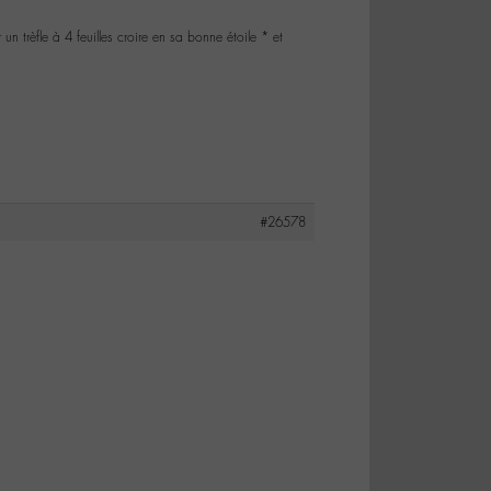
un trèfle à 4 feuilles croire en sa bonne étoile * et
#26578