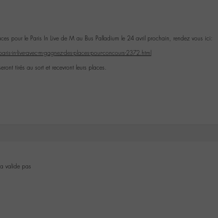
ces pour le Paris In Live de M au Bus Palladium le 24 avril prochain, rendez vous ici:
aris-in-live-avec-m-gagnez-des-places-pour-concours-2372.html
ont tirés au sort et recevront leurs places.
a valide pas