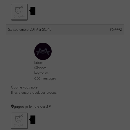
1
25 septembre 2019 à 20:43
#59992
labom
@labom
Keymaster
656 messages
Cool je vous note.
Il reste encore quelques places..
@gagoo
je te note aussi ?
1