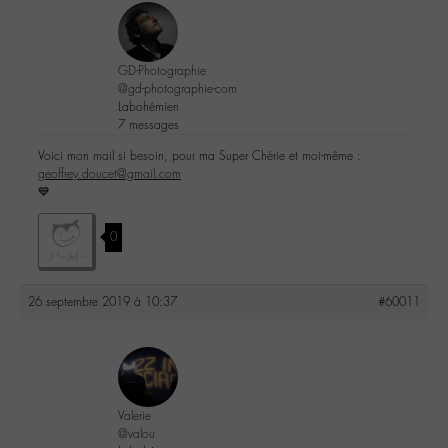
GD-Photographie
@gd-photographie-com
Labohémien
7 messages
Voici mon mail si besoin, pour ma Super Chérie et moi-même :
geoffrey.doucet@gmail.com
💙
0
26 septembre 2019 à 10:37
#60011
Valerie
@valou