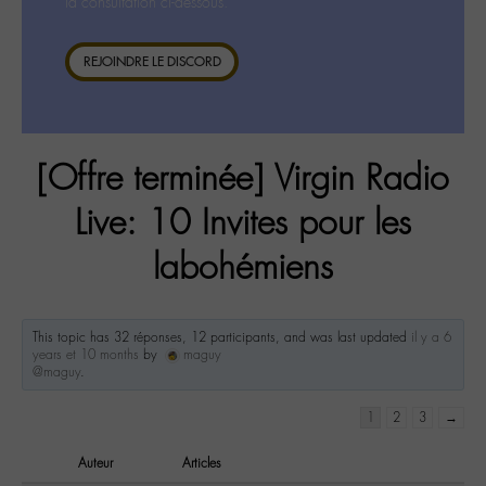
la consultation ci-dessous.
REJOINDRE LE DISCORD
[Offre terminée] Virgin Radio
Live: 10 Invites pour les
labohémiens
This topic has 32 réponses, 12 participants, and was last updated
il y a 6
years et 10 months
by
maguy
@maguy
.
1
2
3
→
Auteur
Articles