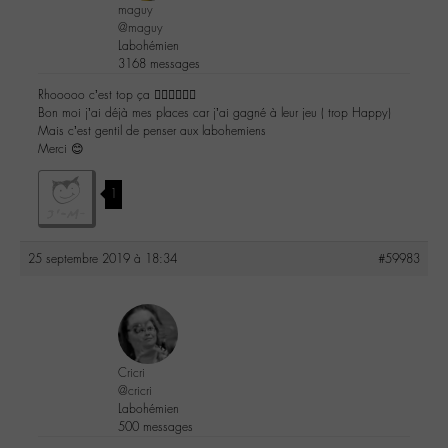
maguy
@maguy
Labohémien
3168 messages
Rhooooo c’est top ça 👍🏻👍🏻👍🏻
Bon moi j’ai déjà mes places car j’ai gagné à leur jeu ( trop Happy)
Mais c’est gentil de penser aux labohemiens
Merci 😊
1
25 septembre 2019 à 18:34
#59983
Cricri
@cricri
Labohémien
500 messages