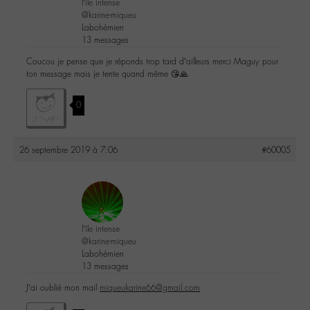
l’île intense
@karine-miqueu
Labohémien
13 messages
Coucou je pense que je réponds trop tard d’ailleurs merci Maguy pour
ton message mais je tente quand même 😘🙏
0
26 septembre 2019 à 7:06
#60005
l’île intense
@karine-miqueu
Labohémien
13 messages
J’ai oublié mon mail
miqueukarine66@gmail.com