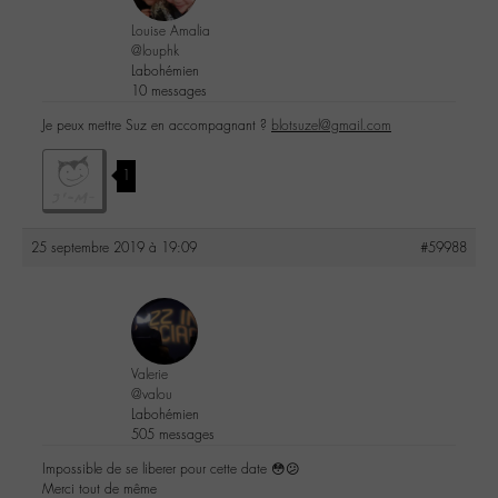
Louise Amalia
@louphk
Labohémien
10 messages
Je peux mettre Suz en accompagnant ?
blotsuzel@gmail.com
1
25 septembre 2019 à 19:09
#59988
Valerie
@valou
Labohémien
505 messages
Impossible de se liberer pour cette date 😳😕
Merci tout de même