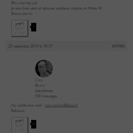
Rho c’est top ça!
Je veux bien venir et retrouver quelques copains et Mister M
Bisous par ici.
1
25 septembre 2019 à 18:37
#59984
Cricri
@cricri
Labohémien
500 messages
J’ai oublié mon mail :
cricri.pichon@bbox.fr
Rebisous
0