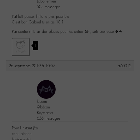
Labohémien
505 messages
J’ai fait passer l’info le plus possible
C’est bon Gabriel tu en as 10 ?
Par contre si tu as des places pour les autres 😁 , suis preneuse 🍀🤞
1
26 septembre 2019 à 10:57
#60012
labom
@labom
Keymaster
656 messages
Pour l’instant j’ai
cricri.pichon
Louise.potot