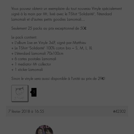
Vous pouvez obtenir un exemplaire du tout nouveau Vinyle spécialement
signé à la main par -M-, livré avec le T-Shirt ‘Solidarité’, l’étendard
Lamomali et d’autres petits goodies Lamomali…
Seulement 25 packs au prix exceptionnel de 50€
Le pack contient:
+ L’album Live en Vinyle 3xLP, signé par Matthieu
+ Le T-Shirt ‘Solidarité’ 100% coton bio – S, M, L, XL
+ L’étendard Lamomali 70x100cm
+ 6 cartes postales Lamomali
+ 1 mediator -M- collector
+ 1 sticker Lamomali
Sinon le vinyle sera aussi disponible à l’unité au prix de 29€!
5
7 février 2018 à 16:55
#42302