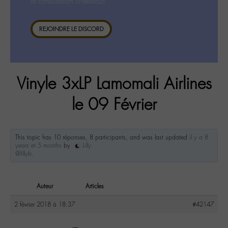
la consultation ci-dessous.
REJOINDRE LE DISCORD
Vinyle 3xLP Lamomali Airlines
le 09 Février
This topic has 10 réponses, 8 participants, and was last updated
il y a 8
years et 5 months
by
Lilly
@lillyb
.
Auteur
Articles
2 février 2018 à 18:37
#42147