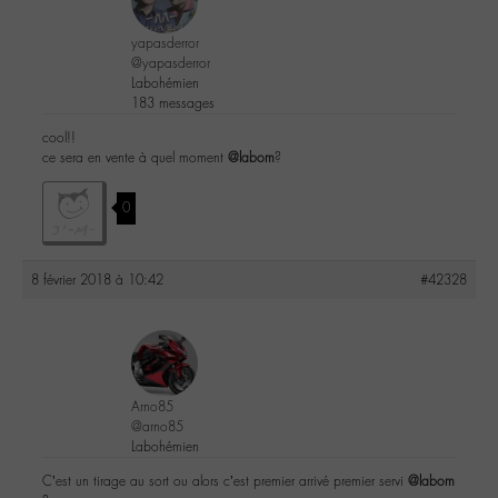
yapasderror
@yapasderror
Labohémien
183 messages
cool!!
ce sera en vente à quel moment
@labom
?
0
8 février 2018 à 10:42
#42328
Arno85
@arno85
Labohémien
C’est un tirage au sort ou alors c’est premier arrivé premier servi
@labom