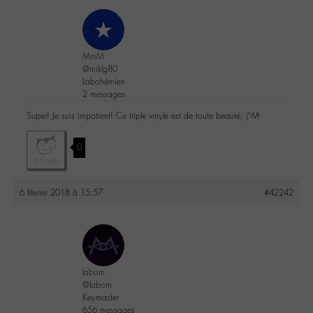
MmM
@miklg80
Labohémien
2 messages
Super! Je suis impatient! Ce triple vinyle est de toute beauté, j’-M-
0
6 février 2018 à 15:57
#42242
labom
@labom
Keymaster
656 messages