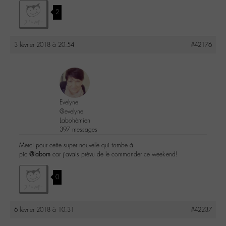
2
3 février 2018 à 20:54
#42176
Evelyne
@evelyne
Labohémien
397 messages
Merci pour cette super nouvelle qui tombe à
pic
@labom
car j’avais prévu de le commander ce week-end!
0
6 février 2018 à 10:31
#42237