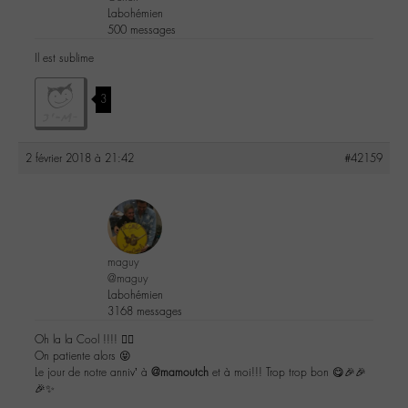
Labohémien
500 messages
Il est sublime
3
2 février 2018 à 21:42
#42159
maguy
@maguy
Labohémien
3168 messages
Oh la la Cool !!!! 👍🏼
On patiente alors 😝
Le jour de notre anniv’ à
@mamoutch
et à moi!!! Trop trop bon 😋🎉🎉
🎉✨