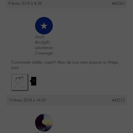
9 février 2018 à 8:58
#42363
MmM
@miklg80
Labohémien
2 messages
Com-m-ande validée, super!!! Merci de nous avoir proposé ce -M-éga
pack
0
10 février 2018 à 14:29
#42512