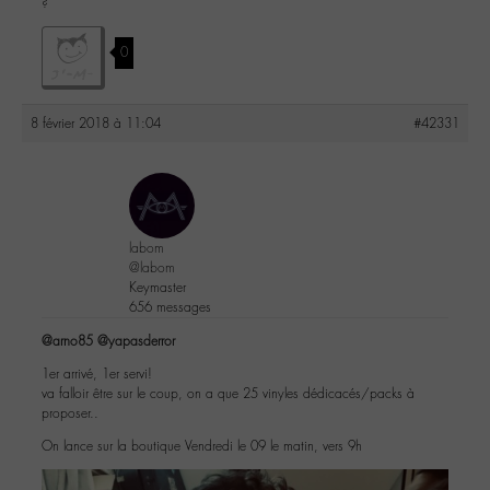
?
0
8 février 2018 à 11:04
#42331
labom
@labom
Keymaster
656 messages
@arno85
@yapasderror
1er arrivé, 1er servi!
va falloir être sur le coup, on a que 25 vinyles dédicacés/packs à
proposer..
On lance sur la boutique Vendredi le 09 le matin, vers 9h