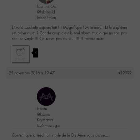
Fab The Old
@fabtheold
Labohémien
Et voilà…acheté aujourd’hui !!! Magnifique ! Mille merci! Et le baptême
est prévu aussi ? Car du coup c’est le seul album studio qui ne soit pas
sorti en vinyle !!! Ça ne va pas du tout !!!!!! Encore merci
8
25 novembre 2016 à 19:47
#19999
labom
@labom
Keymaster
656 messages
Content que la réédition vinyle de Je Dis Aime vous plaise….