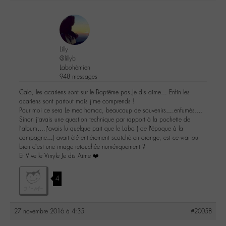
Lilly
@lillyb
Labohémien
948 messages
Calo, les acariens sont sur le Baptême pas Je dis aime… Enfin les
acariens sont partout mais j’me comprends !
Pour moi ce sera Le mec hamac, beaucoup de souvenirs….enfumés….
Sinon j’avais une question technique par rapport à la pochette de
l’album….j’avais lu quelque part que le Labo ( de l’époque à la
campagne…) avait été entièrement scotché en orange, est ce vrai ou
bien c’est une image retouchée numériquement ?
Et Vive le Vinyle Je dis Aime ❤️
4
27 novembre 2016 à 4:35
#20058