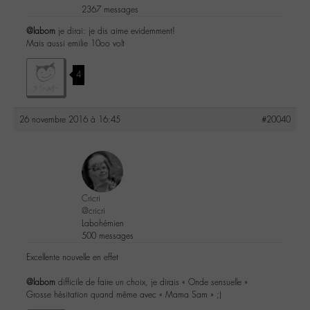
2367 messages
@labom
je dirai: je dis aime evidemment!
Mais aussi emilie 10oo volt
4
26 novembre 2016 à 16:45
#20040
Cricri
@cricri
Labohémien
500 messages
Excellente nouvelle en effet
@labom
difficile de faire un choix, je dirais « Onde sensuelle »
Grosse hésitation quand même avec « Mama Sam » ;)