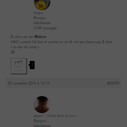
maguy
@maguy
Labohémien
3168 messages
LE choix est dur
@labom
MAIS comme il le faut et comme on ne LA voit pas beaucoup JE dirai
« au lieu du crime »
✌🏼️
5
26 novembre 2016 à 16:15
#20039
gagoo « j’aime donc je suis »
@gagoo
Labohémien