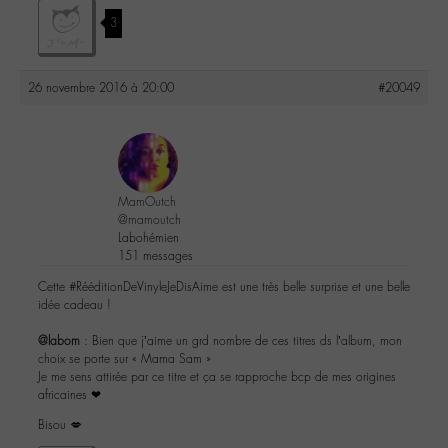
3
26 novembre 2016 à 20:00
#20049
MamOutch
@mamoutch
Labohémien
151 messages
Cette #RééditionDeVinyleJeDisAime est une très belle surprise et une belle
idée cadeau !
@labom
: Bien que j’aime un grd nombre de ces titres ds l’album, mon
choix se porte sur « Mama Sam »
Je me sens attirée par ce titre et ça se rapproche bcp de mes origines
africaines ❤
Bisou 💋