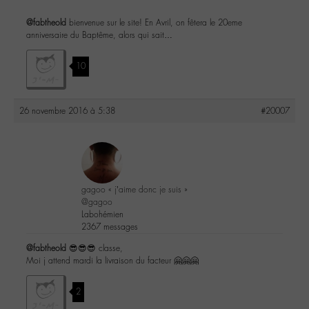
@fabtheold
bienvenue sur le site! En Avril, on fêtera le 20eme
anniversaire du Baptême, alors qui sait…
10
26 novembre 2016 à 5:38
#20007
gagoo « j’aime donc je suis »
@gagoo
Labohémien
2367 messages
@fabtheold
😎😎😎 classe,
Moi j attend mardi la livraison du facteur 🤗🤗🤗
2