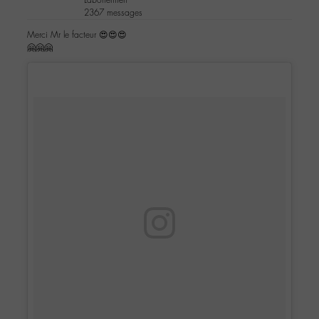
2367 messages
Merci Mr le facteur 😍😍😍
🤗🤗🤗