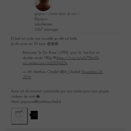
gagoo « j’aime donc je suis »
@gagoo
Labohémien
2367 messages
Et bah en voila une nouvelle qu elle est belle
Je dis aime en 33 tours 😍😍😍
Retrouvez "Je Dis Aime" (1999), pour la 1ere fois en
double vinyle 180g 💛
https://t.co/a1uG7VkqVN
pic.twitter.com/q2ULGNLZ5x
— -M- Matthieu Chedid (@M_Chedid)
November 25,
2016
Aussi tot dit,aussitot commande par moi meme pour mon propre
cadeau de noel 😂
Merci papanoel@matthieuchedid
10