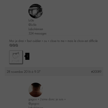
lu6le
@lu6le
Labohémien
324 messages
Moi je dirai « faut oublier » ou « close to me » mais le choix est difficile
🤔🤔🤔
2
28 novembre 2016 à 9:37
#20089
gagoo « j’aime donc je suis »
@gagoo
Labohémien