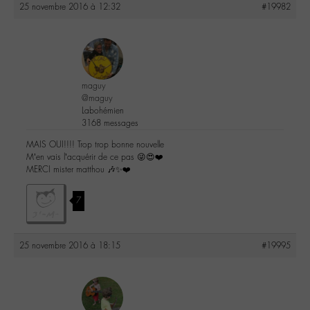
25 novembre 2016 à 12:32
#19982
maguy
@maguy
Labohémien
3168 messages
MAIS OUI!!!! Trop trop bonne nouvelle
M’en vais l’acquérir de ce pas 😜😍❤️
MERCI mister matthou 🎶✨❤️
7
25 novembre 2016 à 18:15
#19995