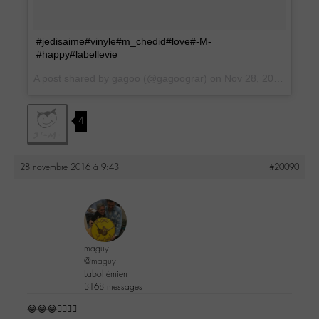
#jedisaime#vinyle#m_chedid#love#-M-
#happy#labellevie
A post shared by
gagoo
(@gagoograr) on
Nov 28, 2016 at 12:35am PST
4
28 novembre 2016 à 9:43
#20090
maguy
@maguy
Labohémien
3168 messages
😂😂😂👌🏼👍🏼