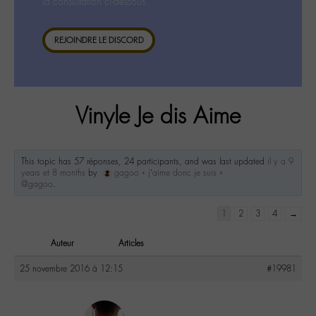
la consultation ci-dessous.
REJOINDRE LE DISCORD
Vinyle Je dis Aime
This topic has 57 réponses, 24 participants, and was last updated
il y a 9
years et 8 months
by
gagoo « j’aime donc je suis »
@gagoo
.
1
2
3
4
→
Auteur
Articles
25 novembre 2016 à 12:15
#19981