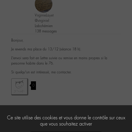
VirginieLayet
@virginiel
Labohémien
138 messages
Bonjour,
Je revends ma place du 13/12 (séance 18 h).
L’envoi sera fait en Lettre suivie ou remise en mains propres si la
personne habite dans le 76.
Si quelqu’un est intéressé, me contacter.
0
Le forum ‘Le « chat » du corridor’ est fermé à de nouveaux sujets et
Ce site utilise des cookies et vous donne le contrôle sur ceux
réponses.
que vous souhaitez activer