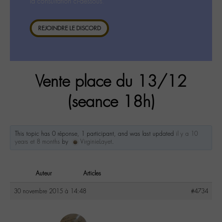
la consultation ci-dessous.
REJOINDRE LE DISCORD
Vente place du 13/12
(seance 18h)
This topic has 0 réponse, 1 participant, and was last updated
il y a 10
years et 8 months
by
VirginieLayet
.
Auteur
Articles
30 novembre 2015 à 14:48
#4734