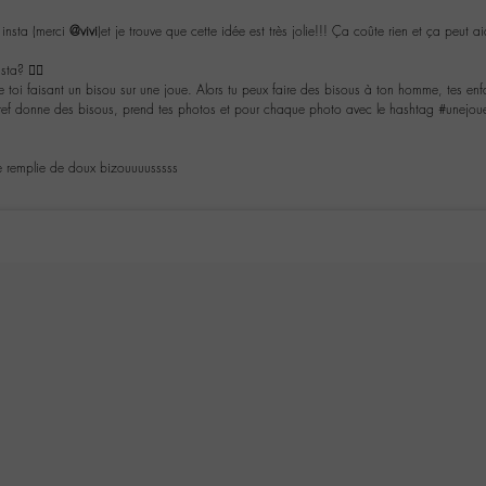
r insta (merci
@vivi
)et je trouve que cette idée est très jolie!!! Ça coûte rien et ça peut ai
sta? 👍🏼
 toi faisant un bisou sur une joue. Alors tu peux faire des bisous à ton homme, tes enfa
bref donne des bisous, prend tes photos et pour chaque photo avec le hashtag #unejoue
e remplie de doux bizouuuusssss