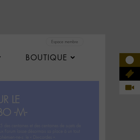
Espace membre
BOUTIQUE
R LE
BO -M-
5 des centaines et des centaines de sujets de
ux Forum laisse désormais sa place à un tout
hémien‧ne‧s: le « Dix-cordes ».