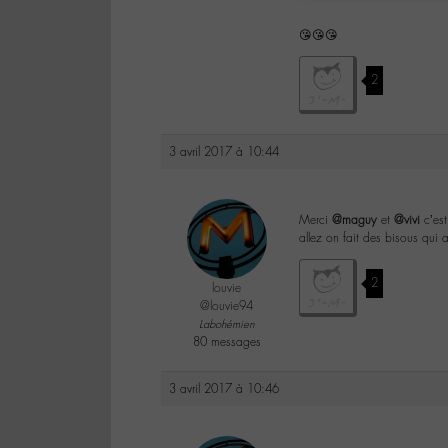
😘😘😘
2
3 avril 2017 à 10:44
Merci
@maguy
et
@vivi
c’est
allez on fait des bisous qui 
2
louvie
@louvie94
Labohémien
80 messages
3 avril 2017 à 10:46