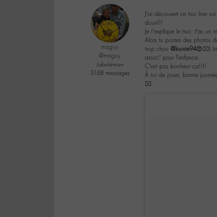
J’ai découvert ce truc hier su
doux!!!
Je t’explique le truc: t’as un in
Alors tu postes des photos de
maguy
trop chou
@louvie94
😍👌🏼) 
@maguy
assoc’ pour l’enfance.
Labohémien
C’est pas bonheur ça!!!!
3168 messages
À toi de jouer, bonne journé
✌🏼