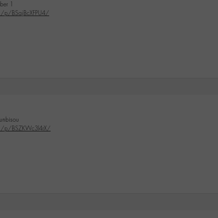
mber 1
om/p/BSajBcXFPU4/
eunbisou
om/p/BSZKWc3l4rX/