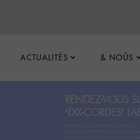
ACTUALITÉS
& NOÛS
RENDEZ-VOUS SU
‘DIX-CORDES’ LA
Après avoir accueilli depuis octobre 201
discussions labohémiennes, notre bon vie
nouvel espace de discussion pour les labo