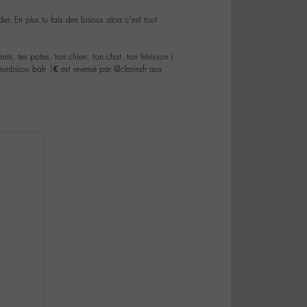
der. En plus tu fais des bisous alors c’est tout
nts, tes potes, ton chien, ton chat, ton hérisson (
unbisou bah 1€ est reversé par @clarinsfr aux