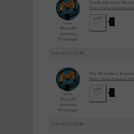
Et voilà avec mari et fille nu
https://www.instagram.c
2
louvie
@louvie94
Labohémien
80 messages
3 avril 2017 à 10:48
Avec fille number 2 #unejou
https://www.instagram.c
2
louvie
@louvie94
Labohémien
80 messages
3 avril 2017 à 10:49