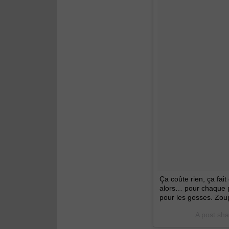
Ça coûte rien, ça fai
alors… pour chaque p
pour les gosses. Zoup
A post sh