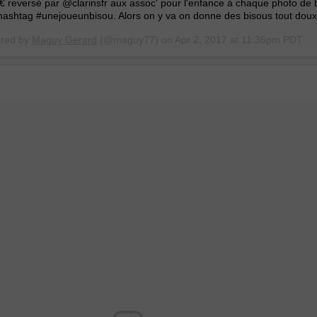
 reversé par @clarinsfr aux assoc' pour l'enfance à chaque photo de 
 hashtag #unejoueunbisou. Alors on y va on donne des bisous tout dou
ared by
Maguy Gerard
(@maguy77) on
Apr 2, 2017 at 11:36pm PDT