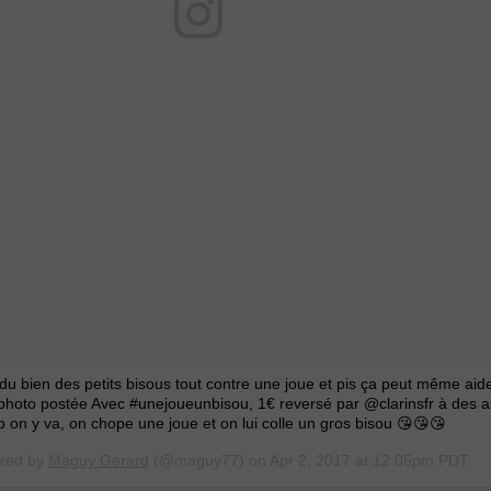
t du bien des petits bisous tout contre une joue et pis ça peut même aid
hoto postée Avec #unejoueunbisou, 1€ reversé par @clarinsfr à des a
 on y va, on chope une joue et on lui colle un gros bisou 😘😘😘
ared by
Maguy Gerard
(@maguy77) on
Apr 2, 2017 at 12:05pm PDT