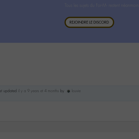
Tous les sujets du For-M- restent néanmoin
REJOINDRE LE DISCORD
ast updated
il y a 9 years et 4 months
by
louvie