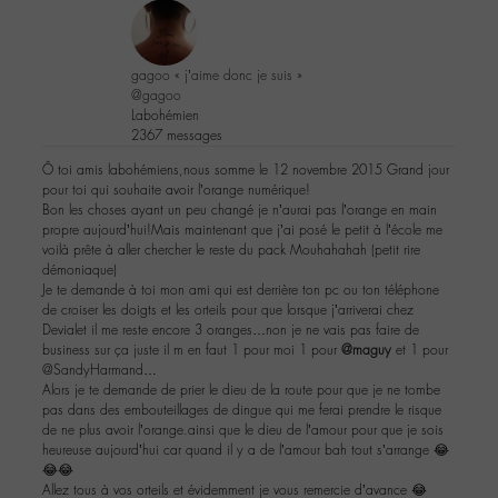
gagoo « j’aime donc je suis »
@gagoo
Labohémien
2367 messages
Ô toi amis labohémiens,nous somme le 12 novembre 2015 Grand jour
pour toi qui souhaite avoir l’orange numérique!
Bon les choses ayant un peu changé je n’aurai pas l’orange en main
propre aujourd’hui!Mais maintenant que j’ai posé le petit à l’école me
voilà prête à aller chercher le reste du pack Mouhahahah (petit rire
démoniaque)
Je te demande à toi mon ami qui est derrière ton pc ou ton téléphone
de croiser les doigts et les orteils pour que lorsque j’arriverai chez
Devialet il me reste encore 3 oranges…non je ne vais pas faire de
business sur ça juste il m en faut 1 pour moi 1 pour
@maguy
et 1 pour
@SandyHarmand…
Alors je te demande de prier le dieu de la route pour que je ne tombe
pas dans des embouteillages de dingue qui me ferai prendre le risque
de ne plus avoir l’orange.ainsi que le dieu de l’amour pour que je sois
heureuse aujourd’hui car quand il y a de l’amour bah tout s’arrange 😂
😂😂
Allez tous à vos orteils et évidemment je vous remercie d’avance 😂