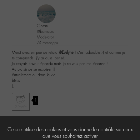
Cioran
@bomarzo
Moderator
74 messages
Merci avec un peu de retard
@Evelyne
! c’est adorable :-) et comme je
te comprends, j’y ai aussi pensé…
Je croyais t’avoir répondu mais je ne vois pas ma réponse !
Au plaisir de se recroiser !!
Virtuellement ou dans la vie
bises
L.
1
Ce site utilise des cookies et vous donne le contrôle sur ceux
Le forum ‘La B.O² -M-’ est fermé à de nouveaux sujets et réponses.
que vous souhaitez activer