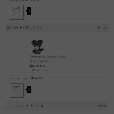
5
26 novembre 2015 à 7:48
#4535
Meremptah 2yeuxet1plume
@meremptah
Labohémien
196 messages
Beau message,
@evelyne
:)
2
11 décembre 2015 à 11:43
#5150