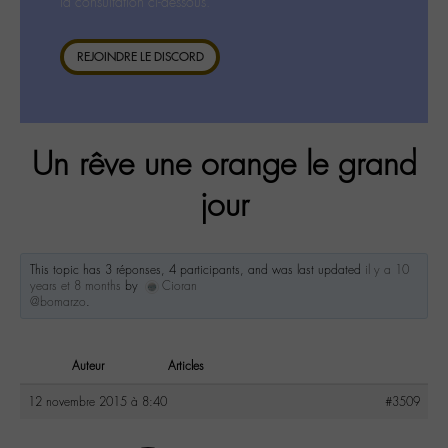
la consultation ci-dessous.
REJOINDRE LE DISCORD
Un rêve une orange le grand
jour
This topic has 3 réponses, 4 participants, and was last updated
il y a 10
years et 8 months
by
Cioran
@bomarzo
.
Auteur
Articles
12 novembre 2015 à 8:40
#3509