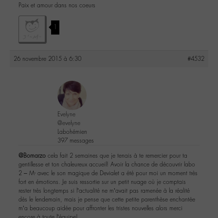
Paix et amour dans nos coeurs
1
26 novembre 2015 à 6:30
#4532
Evelyne
@evelyne
Labohémien
397 messages
@Bomarzo
cela fait 2 semaines que je tenais à te remercier pour ta
gentillesse et ton chaleureux accueil! Avoir la chance de découvrir labo
2 – M- avec le son magique de Devialet a été pour moi un moment très
fort en émotions. Je suis ressortie sur un petit nuage où je comptais
rester très longtemps si l’actualité ne m’avait pas ramenée à la réalité
dès le lendemain, mais je pense que cette petite parenthèse enchantée
m’a beaucoup aidée pour affronter les tristes nouvelles alors merci
encore à toute l’équipe!