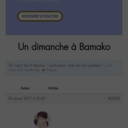
la consultation ci-dessous.
REJOINDRE LE DISCORD
Un dimanche à Bamako
This topic has 0 réponse, 1 participant, and was last updated
il y a 9
years et 6 months
by
Evelyne
.
Auteur
Articles
30 janvier 2017 à 20:45
#22856