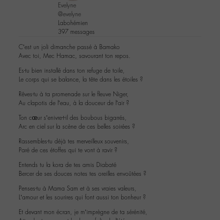
Evelyne
@evelyne
Labohémien
397 messages
C’est un joli dimanche passé à Bamako
Avec toi, Mec Hamac, savourant ton repos.
Es-tu bien installé dans ton refuge de toile,
Le corps qui se balance, la tête dans les étoiles ?
Rêves-tu à ta promenade sur le fleuve Niger,
Au clapotis de l’eau, à la douceur de l’air ?
Ton cœur s’enivre-t-il des boubous bigarrés,
Arc en ciel sur la scène de ces belles soirées ?
Rassembles-tu déjà tes merveilleux souvenirs,
Paré de ces étoffes qui te vont à ravir ?
Entends tu la kora de tes amis Diabaté
Bercer de ses douces notes tes oreilles envoûtées ?
Penses-tu à Mama Sam et à ses vraies valeurs,
L’amour et les sourires qui font aussi ton bonheur ?
Et devant mon écran, je m’imprègne de ta sérénité,