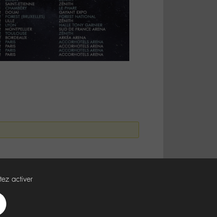
tez activer