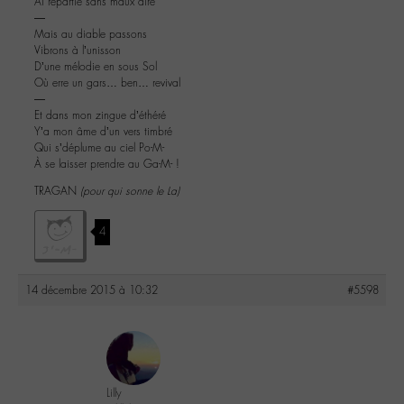
Ai répartie sans maux dire
―
Mais au diable passons
Vibrons à l’unisson
D’une mélodie en sous Sol
Où erre un gars… ben… revival
―
Et dans mon zingue d’éthéré
Y’a mon âme d’un vers timbré
Qui s’déplume au ciel Po-M-
À se laisser prendre au Ga-M- !
TRAGAN
(pour qui sonne le La)
4
14 décembre 2015 à 10:32
#5598
Lilly