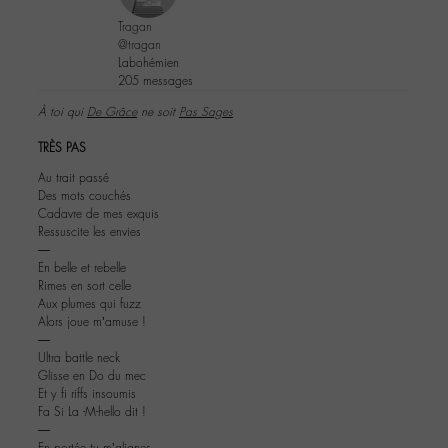
Tragan
@tragan
Labohémien
205 messages
À toi qui
De Grâce
ne soit
Pas Sages
TRÈS PAS
Au trait passé
Des mots couchés
Cadavre de mes exquis
Ressuscite les envies
―
En belle et rebelle
Rimes en sort celle
Aux plumes qui fuzz
Alors joue m’amuse !
―
Ultra battle neck
Glisse en Do du mec
Et y fi riffs insoumis
Fa Si La -M-hello dit !
―
En portée tu m’alignes