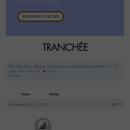
la consultation ci-dessous.
REJOINDRE LE DISCORD
TRANCHÉE
This topic has 1 réponse, 2 participants, and was last updated
il y a 10
years et 8 months
by
maguy
@maguy
.
Auteur
Articles
9 décembre 2015 à 12:50
#5010