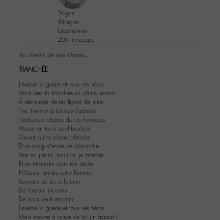
Tragan
@tragan
Labohémien
205 messages
Au chemin de mes Dames…
TRANCHÉE
J’exècre la guerre et tous ses héros
Mais vers ta tranchée un ultime assaut
À découvert de tes lignes de mire
Tire, tire-moi à toi que j’admire
Tomber au champ de tes honneurs
Mourir en toi ô quel bonheur
Gisant sur ta plaine blanche
D’un sang d’encre ce dimanche
Vers toi j’écris, pour toi je marche
Et en triomphe sous ton arche
N’éteins jamais cette flamme
Souvenir en toi si femme
De l’amour inconnu
De nous seuls reconnu…
J’exècre la guerre et tous ses héros
Mais encore à corps de toi un assaut !