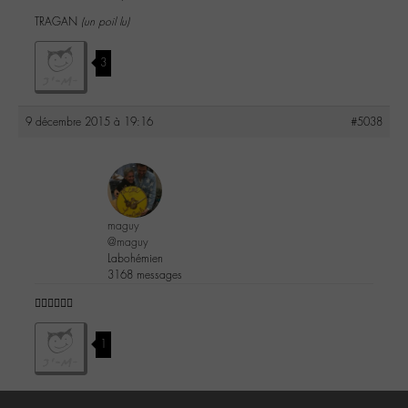
TRAGAN
(un poil lu)
3
9 décembre 2015 à 19:16
#5038
maguy
@maguy
Labohémien
3168 messages
👍🏼👍🏼👍🏼
1