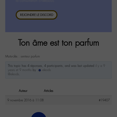
la consultation ci-dessous.
REJOINDRE LE DISCORD
Ton âme est ton parfum
Mots-clés :
senteur parfum
This topic has 4 réponses, 4 participants, and was last updated
il y a 9
years et 9 months
by
eleods
@eleods
.
Auteur
Articles
9 novembre 2016 à 11:08
#19407