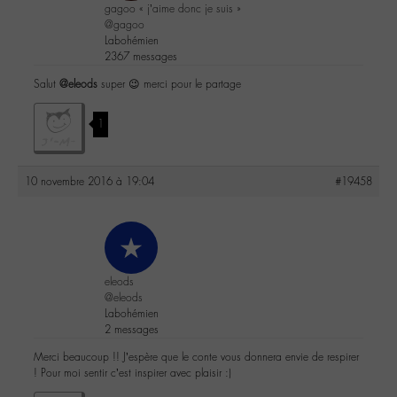
gagoo « j’aime donc je suis »
@gagoo
Labohémien
2367 messages
Salut
@eleods
super 😉 merci pour le partage
1
10 novembre 2016 à 19:04
#19458
eleods
@eleods
Labohémien
2 messages
Merci beaucoup !! J’espère que le conte vous donnera envie de respirer
! Pour moi sentir c’est inspirer avec plaisir :)