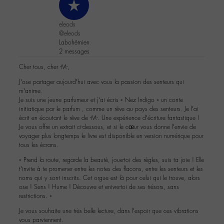
eleods
@eleods
Labohémien
2 messages
Cher tous, cher -M-,
J’ose partager aujourd’hui avec vous la passion des senteurs qui
m’anime.
Je suis une jeune parfumeur et j’ai écris « Nez Indigo » un conte
initiatique par le parfum , comme un rêve au pays des senteurs. Je l’ai
écrit en écoutant le rêve de -M-. Une expérience d’écriture fantastique !
Je vous offre un extrait ci-dessous, et si le cœur vous donne l’envie de
voyager plus longtemps le livre est disponible en version numérique pour
tous les écrans.
« Prend la route, regarde la beauté, joue-toi des règles, suis ta joie ! Elle
t’invite à te promener entre les notes des flacons, entre les senteurs et les
noms qui y sont inscrits. Cet orgue est là pour celui qui le trouve, alors
ose ! Sens ! Hume ! Découvre et enivre-toi de ses trésors, sans
restrictions. »
Je vous souhaite une très belle lecture, dans l’espoir que ces vibrations
vous parviennent.