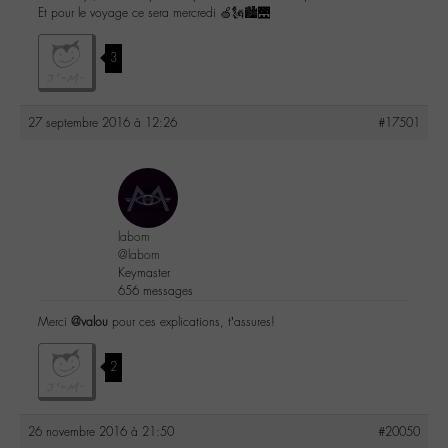
Et pour le voyage ce sera mercredi 🍏🗽🏙🌉
3
27 septembre 2016 à 12:26
#17501
labom
@labom
Keymaster
656 messages
Merci
@valou
pour ces explications, t’assures!
2
26 novembre 2016 à 21:50
#20050