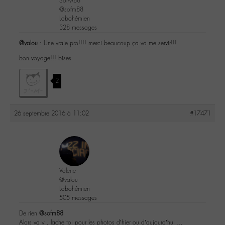
SofM88
@sofm88
Labohémien
328 messages
@valou
: Une vraie pro!!!! merci beaucoup ça va me servir!!!
bon voyage!!! bises
2
26 septembre 2016 à 11:02
#17471
Valerie
@valou
Labohémien
505 messages
De rien
@sofm88
Alors va y , lache toi pour les photos d’hier ou d’aujourd’hui …