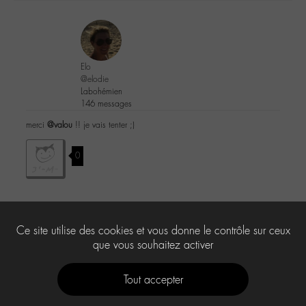
Elo
@elodie
Labohémien
146 messages
merci
@valou
!! je vais tenter ;)
0
Le forum ‘Le « chat » du corridor’ est fermé à de nouveaux sujets et
Ce site utilise des cookies et vous donne le contrôle sur ceux
réponses.
que vous souhaitez activer
Tout accepter