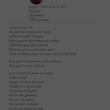
gagoo « j’aime donc je suis »
@gagoo
Labohémien
2367 messages
me poser avec Toi
discuter des Hommes des nanas
refaire le monde l’ Imaginer
beaucoup plus drole Meme plus parfait
Oublier les peurs et les drames
Etre la le soir Te coucher dans ton lit
Sentir ta chaleur,respirer ton odeur ma profonde Envie
Mon petit d’Homme fete ses 9 printemps
Alors pour toi mon ptit loup:
Je te souhaite de rentrer tes poings
Devenir poete
Aspire a la vie en tout point
La belle vie c est chouette
Tes peines et chagrins
Fais en des galipettes
Et a tous les cretins
Fais leur des courbettes
Je sais que ronger son frein