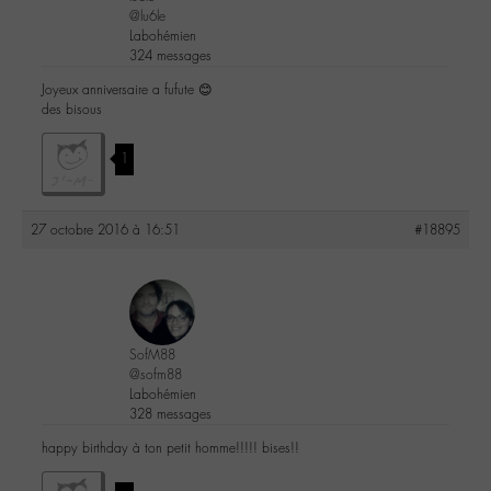
@lu6le
Labohémien
324 messages
Joyeux anniversaire a fufute 😊
des bisous
1
27 octobre 2016 à 16:51
#18895
SofM88
@sofm88
Labohémien
328 messages
happy birthday à ton petit homme!!!!! bises!!