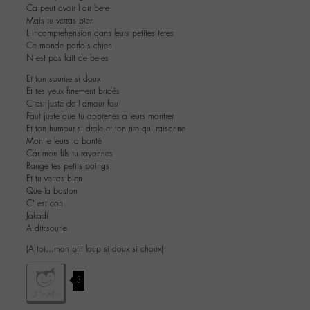
Ca peut avoir l air bete
Mais tu verras bien
L incomprehension dans leurs petites tetes
Ce monde parfois chien
N est pas fait de betes
Et ton sourire si doux
Et tes yeux finement bridés
C est juste de l amour fou
Faut juste que tu apprenes a leurs montrer
Et ton humour si drole et ton rire qui raisonne
Montre leurs ta bonté
Car mon fils tu rayonnes
Range tes petits poings
Et tu verras bien
Que la baston
C’ est con
Jakadi
A dit:sourie
(A toi…mon ptit loup si doux si choux)
3