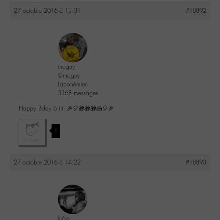
27 octobre 2016 à 13:31
#18892
maguy
@maguy
Labohémien
3168 messages
Happy Bday à titi 🎉🎈🎁🎁🎁🍰🎈🎉
1
27 octobre 2016 à 14:22
#18893
lu6le