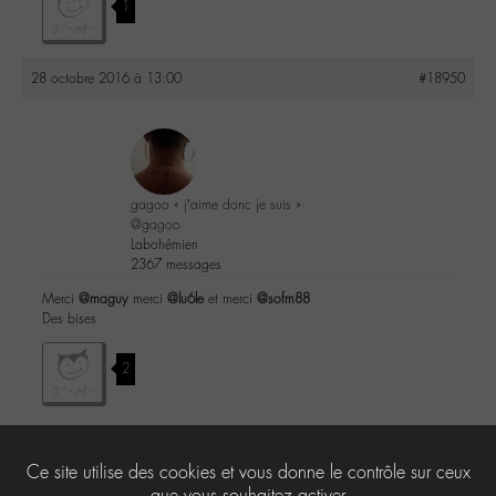
1
28 octobre 2016 à 13:00
#18950
gagoo « j’aime donc je suis »
@gagoo
Labohémien
2367 messages
Merci
@maguy
merci
@lu6le
et merci
@sofm88
Des bises
2
Ce site utilise des cookies et vous donne le contrôle sur ceux
Le forum ‘Po-M-’ est fermé à de nouveaux sujets et réponses.
que vous souhaitez activer