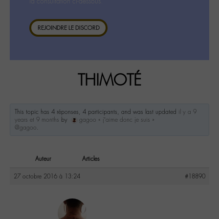
la consultation ci-dessous.
REJOINDRE LE DISCORD
THIMOTÉ
This topic has 4 réponses, 4 participants, and was last updated
il y a 9
years et 9 months
by
gagoo « j’aime donc je suis »
@gagoo
.
Auteur
Articles
27 octobre 2016 à 13:24
#18890