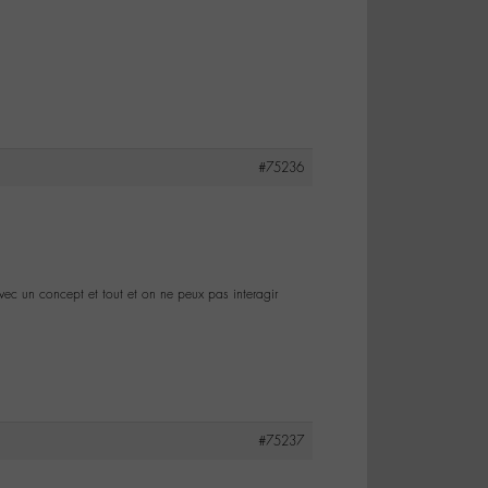
#75236
vec un concept et tout et on ne peux pas interagir
#75237