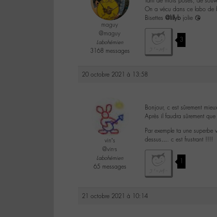
Tant de mots posés, de souve
On a vécu dans ce labo de b
Bisettes
@lillyb
jolie 😘
maguy
@maguy
3
Labohémien
3168 messages
20 octobre 2021 à 13:58
Bonjour, c est sûrement mieux
Après il faudra sûrement que
Par exemple ta une superbe v
dessus…. c est frustrant !!!!
vin’s
@vin-s
Labohémien
1
65 messages
21 octobre 2021 à 10:14