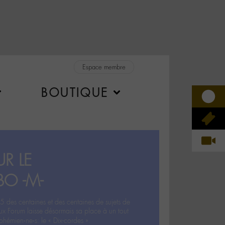
Espace membre
BOUTIQUE
R LE
BO -M-
5 des centaines et des centaines de sujets de
ux Forum laisse désormais sa place à un tout
hémien‧ne‧s: le « Dix-cordes ».