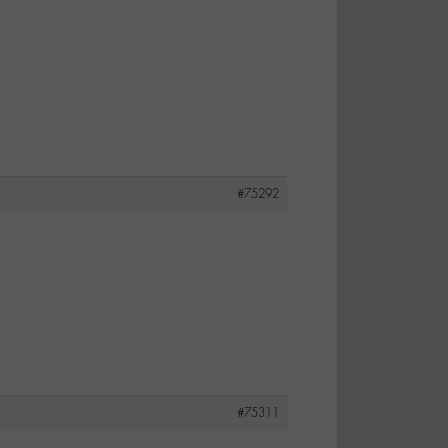
#75292
#75311