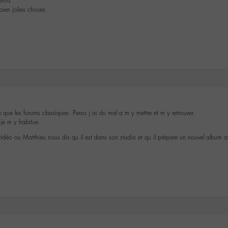
nirs
ien jolies choses
 que les forums classiques. Perso j ai du mal a m y mettre et m y retrouver.
 je m y habitue.
idéo ou Matthieu nous dis qu il est dans son studio et qu il prépare un nouvel album a