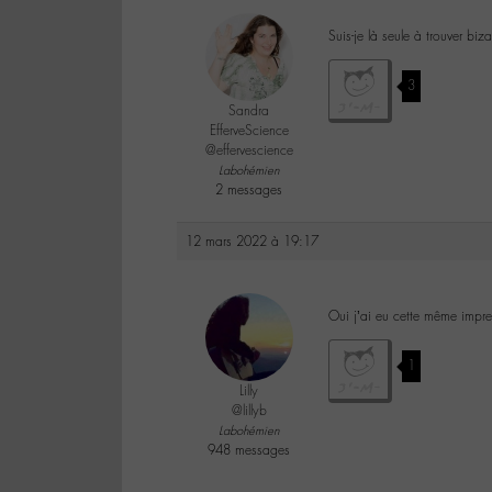
Suis-je là seule à trouver bi
3
Sandra
EfferveScience
@effervescience
Labohémien
2 messages
12 mars 2022 à 19:17
Oui j’ai eu cette même impr
1
Lilly
@lillyb
Labohémien
948 messages