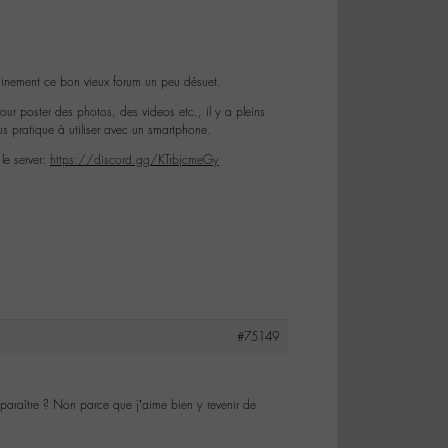
ainement ce bon vieux forum un peu désuet.
our poster des photos, des videos etc., il y a pleins
us pratique à utiliser avec un smartphone.
 le server:
https://discord.gg/KTrbjcmeGy
#75149
isparaître ? Non parce que j’aime bien y revenir de