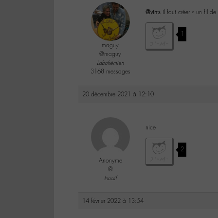
@vin-s
il faut créer « un fil 
1
maguy
@maguy
Labohémien
3168 messages
20 décembre 2021 à 12:10
nice
2
Anonyme
@
Inactif
14 février 2022 à 13:54