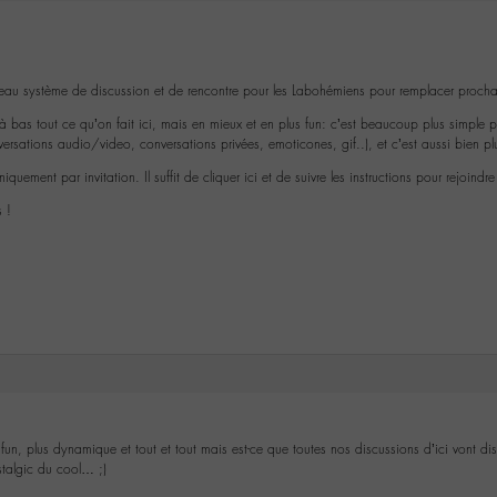
veau système de discussion et de rencontre pour les Labohémiens pour remplacer proch
là bas tout ce qu’on fait ici, mais en mieux et en plus fun: c’est beaucoup plus simple p
versations audio/video, conversations privées, emoticones, gif..), et c’est aussi bien pl
uniquement par invitation. Il suffit de cliquer ici et de suivre les instructions pour rejoindre
 !
fun, plus dynamique et tout et tout mais est-ce que toutes nos discussions d’ici vont d
talgic du cool… ;)