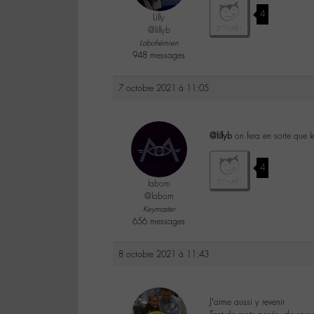
4
Lilly
@lillyb
Labohémien
948 messages
7 octobre 2021 à 11:05
@lillyb
on fera en sorte que l
4
labom
@labom
Keymaster
656 messages
8 octobre 2021 à 11:43
J’aime aussi y revenir