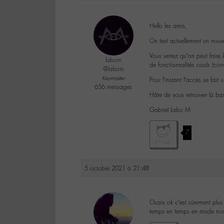
Hello les amis,
On test actuellement un nou
Vous verrez qu’on peut faire 
labom
de fonctionnalités cools (con
@labom
Keymaster
Pour l’instant l’accès se fait 
656 messages
Hâte de vous retrouver là bas
Gabriel Labo M
7
5 octobre 2021 à 21:48
Ouais ok c’est sûrement plus 
temps en temps en mode nos