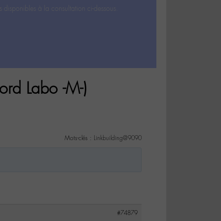
s disponibles à la consultation ci-dessous.
cord Labo -M-)
Mots-clés :
Linkbuilding@9090
#74879