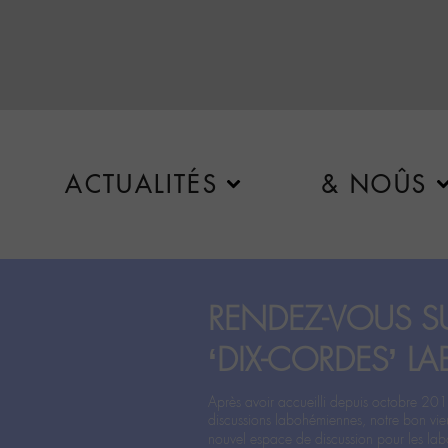
ACTUALITÉS
& NOÛS
RENDEZ-VOUS SU
‘DIX-CORDES’ LA
Après avoir accueilli depuis octobre 201
discussions labohémiennes, notre bon vie
nouvel espace de discussion pour les labo