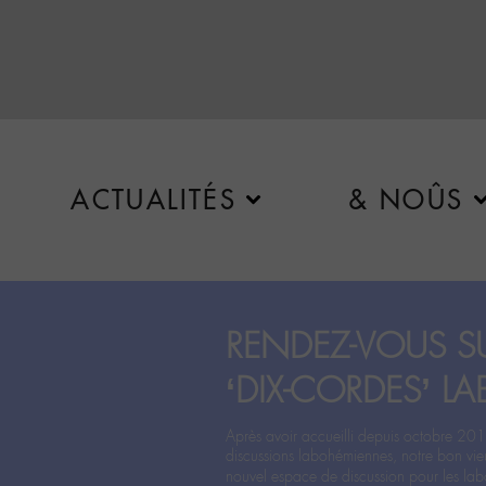
ACTUALITÉS
& NOÛS
RENDEZ-VOUS SU
‘DIX-CORDES’ LA
Après avoir accueilli depuis octobre 201
discussions labohémiennes, notre bon vie
nouvel espace de discussion pour les labo