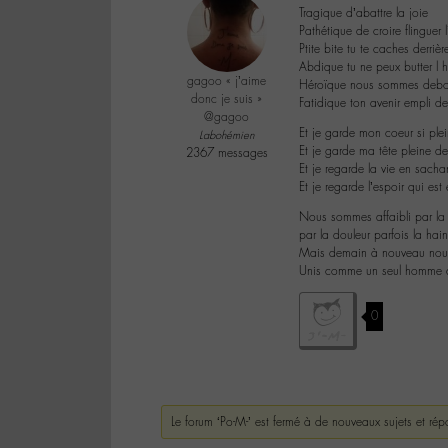
Tragique d’abattre la joie
Pathétique de croire flinguer 
Ptite bite tu te caches derrièr
Abdique tu ne peux butter l 
gagoo « j’aime
Héroïque nous sommes debou
donc je suis »
Fatidique ton avenir empli de
@gagoo
Et je garde mon coeur si plei
Labohémien
Et je garde ma tête pleine d
2367 messages
Et je regarde la vie en sachan
Et je regarde l’espoir qui es
Nous sommes affaibli par la 
par la douleur parfois la hai
Mais demain à nouveau nous 
Unis comme un seul homme 
0
Le forum ‘Po-M-’ est fermé à de nouveaux sujets et rép