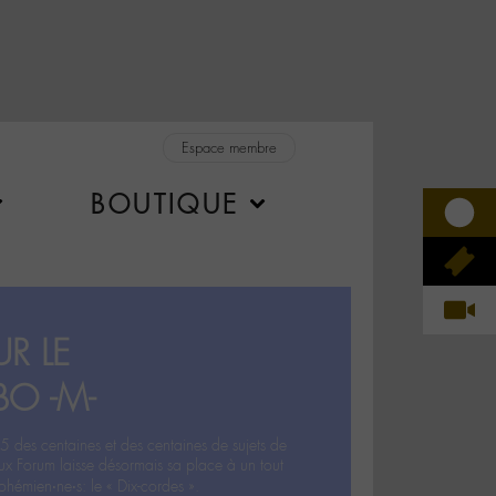
Espace membre
BOUTIQUE
R LE
BO -M-
5 des centaines et des centaines de sujets de
ux Forum laisse désormais sa place à un tout
hémien‧ne‧s: le « Dix-cordes ».