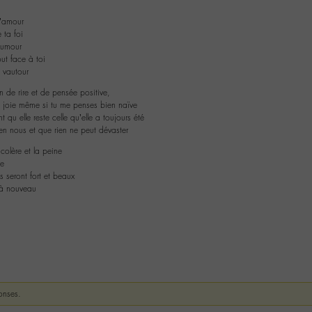
l’amour
e ta foi
humour
t face à toi
 vautour
n de rire et de pensée positive,
e joie même si tu me penses bien naïve
t qu elle reste celle qu’elle a toujours été
t en nous et que rien ne peut dévaster
colère et la peine
ne
seront fort et beaux
à nouveau
onses.