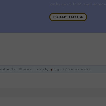
Tous les sujets du For-M- restent néanmoin
REJOINDRE LE DISCORD
st updated
il y a 10 years et 1 months
by
gagoo « j’aime donc je suis »
.