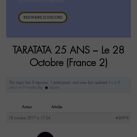
la consultation ci-dessous.
REJOINDRE LE DISCORD
TARATATA 25 ANS – Le 28
Octobre (France 2)
This topic has 0 réponse, 1 participant, and was last updated
il y a 8
years et 9 months
by
labom
.
Auteur
Articles
18 octobre 2017 à 17:24
#36974