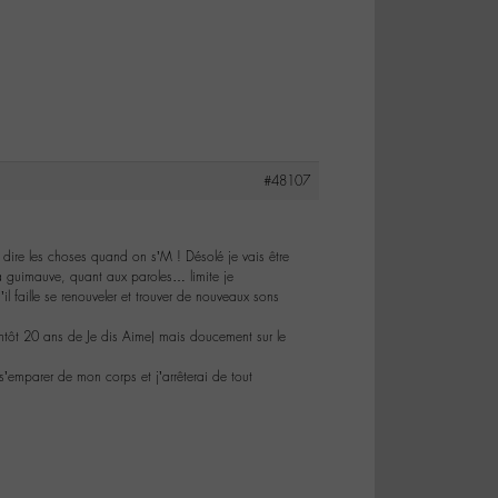
#48107
ire les choses quand on s’M ! Désolé je vais être
la guimauve, quant aux paroles… limite je
 faille se renouveler et trouver de nouveaux sons
entôt 20 ans de Je dis Aime) mais doucement sur le
’emparer de mon corps et j’arrêterai de tout