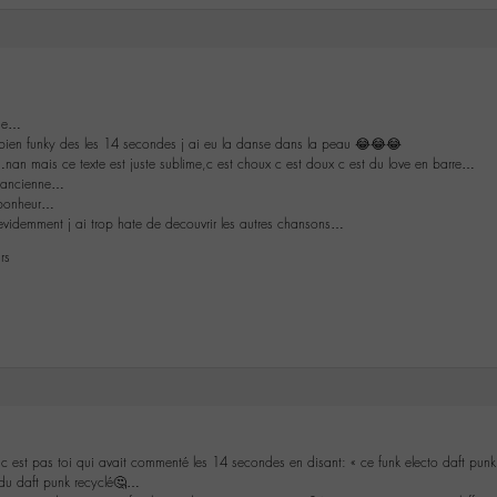
ime…
bien funky des les 14 secondes j ai eu la danse dans la peau 😂😂😂
n mais ce texte est juste sublime,c est choux c est doux c est du love en barre…
l ancienne…
 bonheur…
evidemment j ai trop hate de decouvrir les autres chansons…
rs
c est pas toi qui avait commenté les 14 secondes en disant: « ce funk electo daft pu
 du daft punk recyclé🤔…