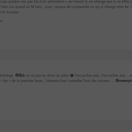
 (oups pardon nan pas fan,hum admiratrice c est mieux? )c est etrange que tu ne kiffes
hein car quand on M hein…juste j essaye de comprendre ce qui a changé entre les 14 
e la musique
rs
re échange,
@lillyb
on va pas te clouer au pilori 😂 t’accroches pas, t’accroches pas… et t
« fan » de la première heure, j’aimerais bien connaître l’avis des anciens …
@merempt