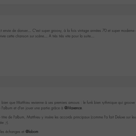
t envie de danser… C’est super groovy, à la fois vintage années 70 et super moderne et 
 vivre cette chanson sur scène… A très très vite pour la suite…
ès bien que Matthieu revienne à ses premiers amours : le funk bien rythmique qui groove e
de l’album et d’en jouer une partie grâce à
@Maxence
.
titre de l’album, Matthieu y insère les accords principaux (comme l’a fait Deluxe sur leu
e ;-).
, les échanges et
@labom