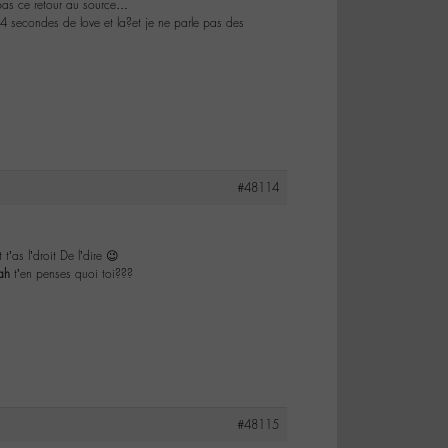
 pas ce retour au source…
secondes de love et la?et je ne parle pas des
#48114
’as l’droit De l’dire 😉
ah
t’en penses quoi toi???
#48115