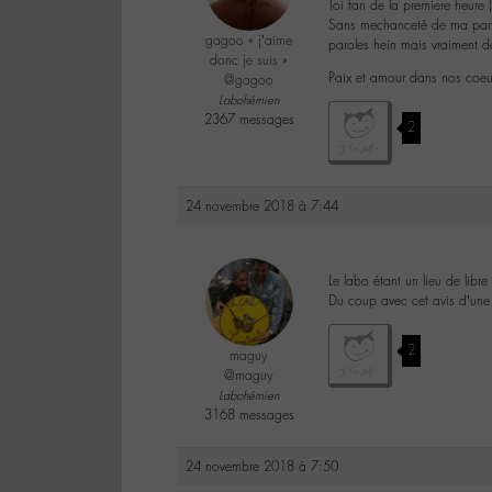
Toi fan de la premiere heure
Sans mechanceté de ma part 
gagoo « j’aime
paroles hein mais vraiment d
donc je suis »
Paix et amour dans nos coeu
@gagoo
Labohémien
2367 messages
2
24 novembre 2018 à 7:44
Le labo étant un lieu de lib
Du coup avec cet avis d’une 
2
maguy
@maguy
Labohémien
3168 messages
24 novembre 2018 à 7:50