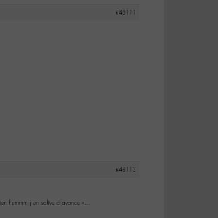
#48111
#48113
nkien hummm j en salive d avance »…