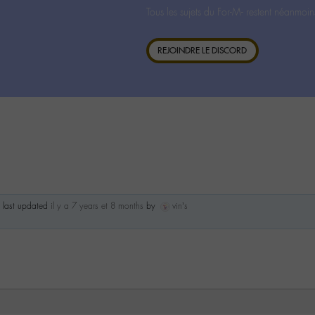
Tous les sujets du For-M- restent néanmoin
REJOINDRE LE DISCORD
s last updated
il y a 7 years et 8 months
by
vin’s