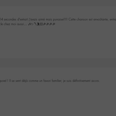
 14 secondes d’extrait j’avais aimé mais punaise!!!! Cette chanson est envoûtante, entra
cle chez moi aussi… 🎶✨〽️🕺🏻🎉🎉🎉🎉
porel ! Il se sent déjà comme un favori familier; je suis définitivement accro.