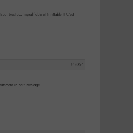
isco, électro… inqualifiable et inimitable !! C’est
#48067
a sûrement un petit message