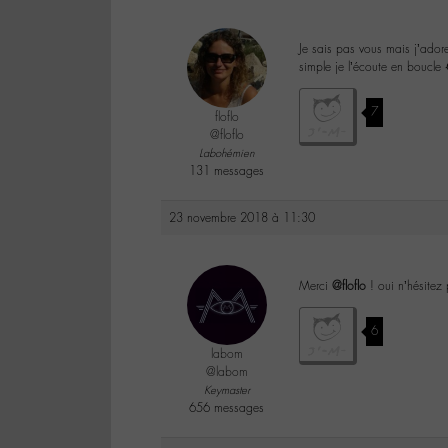
Je sais pas vous mais j’adore
simple je l’écoute en boucle
7
floflo
@floflo
Labohémien
131 messages
23 novembre 2018 à 11:30
Merci
@floflo
! oui n’hésitez 
6
labom
@labom
Keymaster
656 messages