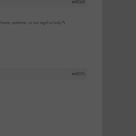
#48068
înante, entêtante, un vrai régal ce funky〽️
#48076