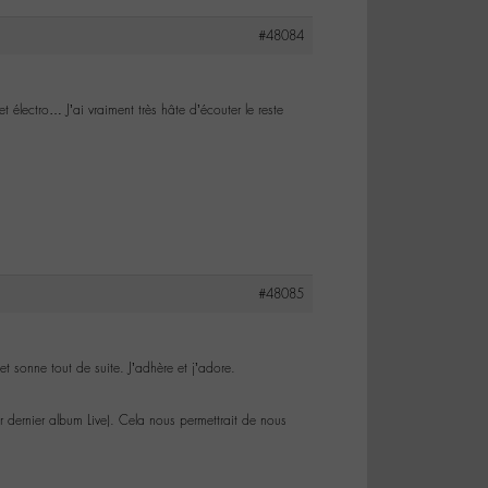
#48084
électro… J’ai vraiment très hâte d’écouter le reste
#48085
t sonne tout de suite. J’adhère et j’adore.
r dernier album Live). Cela nous permettrait de nous