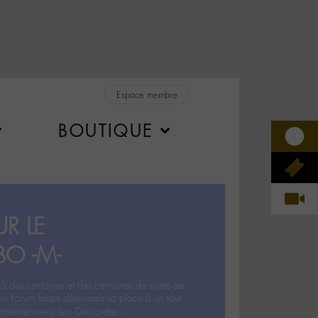
Espace membre
BOUTIQUE
R LE
BO -M-
5 des centaines et des centaines de sujets de
ux Forum laisse désormais sa place à un tout
hémien‧ne‧s: le « Dix-cordes ».