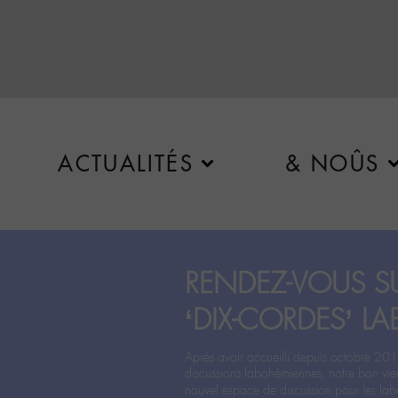
ACTUALITÉS
& NOÛS
RENDEZ-VOUS SU
‘DIX-CORDES’ LA
Après avoir accueilli depuis octobre 201
discussions labohémiennes, notre bon vie
nouvel espace de discussion pour les labo