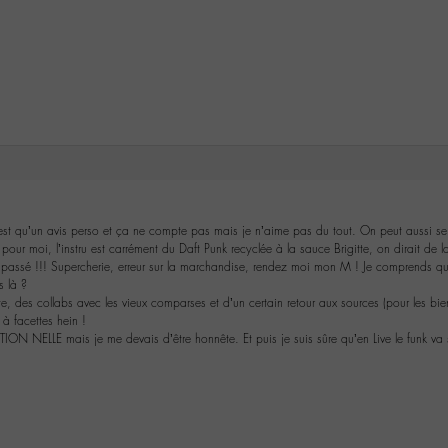
 qu’un avis perso et ça ne compte pas mais je n’aime pas du tout. On peut aussi se d
our moi, l’instru est carrément du Daft Punk recyclée à la sauce Brigitte, on dirait de 
 passé !!! Supercherie, erreur sur la marchandise, rendez moi mon M ! Je comprends qu’il
s là ?
te, des collabs avec les vieux comparses et d’un certain retour aux sources (pour les bi
à facettes hein !
ON NELLE mais je me devais d’être honnête. Et puis je suis sûre qu’en Live le funk va s