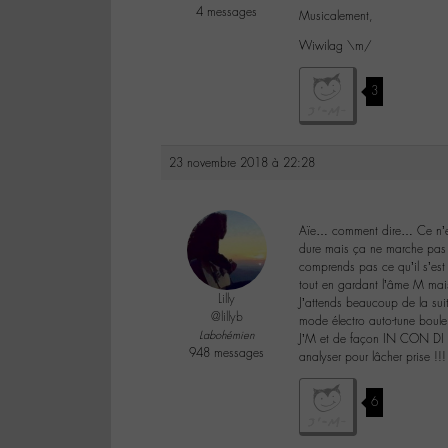
4 messages
Musicalement,
Wiwilag \m/
3
23 novembre 2018 à 22:28
Aïe… comment dire… Ce n’est
dure mais ça ne marche pas p
comprends pas ce qu’il s’est
tout en gardant l’âme M mai
Lilly
J’attends beaucoup de la sui
@lillyb
mode électro auto-tune boule 
Labohémien
J’M et de façon IN CON DI TI
948 messages
analyser pour lâcher prise !!!
6