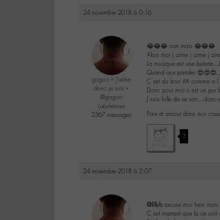
24 novembre 2018 à 0:16
😂😂😂 nan mais 😂😂😂
Alors moi j aime j aime j a
La musique est une buterie…
Quand aux paroles 😍😍😍…na
gagoo « j’aime
C est du bon -M- comme a 
donc je suis »
Donc pour moi c est un.pur
@gagoo
J suis folle de se son…donc 
Labohémien
Paix et amour dans nos coeu
2367 messages
3
24 novembre 2018 à 2:07
@lillyb
excuse moi hein mais 
C est marrant que la ce soit