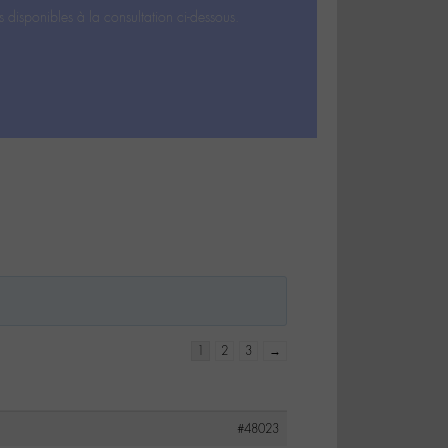
s disponibles à la consultation ci-dessous.
1
2
3
→
#48023