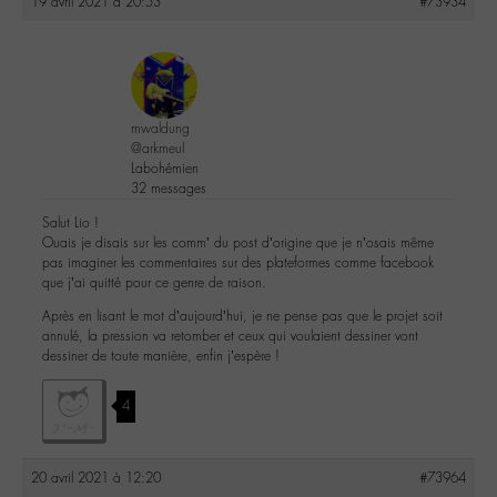
19 avril 2021 à 20:53
#73934
mwaldung
@arkmeul
Labohémien
32 messages
Salut Lio !
Ouais je disais sur les comm’ du post d’origine que je n’osais même
pas imaginer les commentaires sur des plateformes comme facebook
que j’ai quitté pour ce genre de raison.
Après en lisant le mot d’aujourd’hui, je ne pense pas que le projet soit
annulé, la pression va retomber et ceux qui voulaient dessiner vont
dessiner de toute manière, enfin j’espère !
4
20 avril 2021 à 12:20
#73964