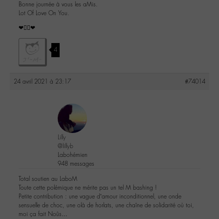
Bonne journée à vous les aMis.
Lot Of Love On You.
❤✊🏻❤
4
24 avril 2021 à 23:17
#74014
Lilly
@lillyb
Labohémien
948 messages
Total soutien au LaboM
Toute cette polémique ne mérite pas un tel M bashing !
Petite contribution : une vague d’amour inconditionnel, une onde
sensuelle de choc, une olà de horlats, une chaîne de solidarité où toi,
moi ça fait Noûs…