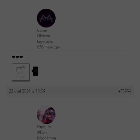
labom
@labom
Keymaster
656 messages
❤️❤️❤️
5
22 avril 2021 à 18:09
#73994
Papa Lio
@lio-m
Labohémien