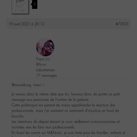
8
19 avril 2021 à 20:12
#73933
Papa Lio
@lio-m
Labohémien
17 messages
@mwaldung, merci !
Je venais dans la même idée que toi, heureux donc de porter ce petit
message aux personnes de l’ombre de la galaxie.
Cette polémique me permet de mieux appréhender la réaction des
professionnels, mais j’ai vraiment un sentiment d’injustice en fond de
bouche.
Les intentions de départ étaient je crois réellement communautaires et
tournées vers les fans non professionnels.
En lisant les comm sur M&Noûs, je suis triste pour les familles, enfants et