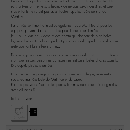
fans à qui les professionnels ont volés le plaisir de la création humble et
sans prétention ; et je suis heureux de ne pas savoir dessiner, et que
mes enfants ne soient pas aussi foufouf que leur père du monde
Matthieu…
J’ai un réel sentiment d’injustice également pour Matthieu et pour les
équipes qui sont dans son ombre pour le mettre en lumière.
Je lis ou je vois des vidéos et des comm qui donnent de bien belles
leçons d’humanité à leur égard, et j’en ai du mal à garder un calme qui
reste pourtant la meilleure arme…
Du coup, je voudrais apporter avec mes mots maladroits et insignifiants
mon soutien aux personnes qui nous mettent de si belles choses dans la
tête depuis plusieurs années.
Et je me dis que pourquoi ne pas continuer le challenge, mais entre
nous, de manière isolé de Matthieu et du Labo.
Pour ne pas voir s’éteindre les petites flammes que cette idée originelles
avait allumées ?
La bise a vous.
10