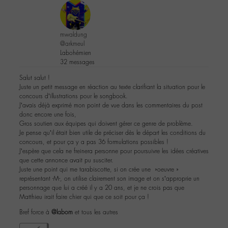
mwaldung
@arkmeul
Labohémien
32 messages
Salut salut !
Juste un petit message en réaction au texte clarifiant la situation pour le
concours d’illustrations pour le songbook.
J’avais déjà exprimé mon point de vue dans les commentaires du post
donc encore une fois,
Gros soutien aux équipes qui doivent gérer ce genre de problème.
Je pense qu’il était bien utile de préciser dès le départ les conditions du
concours, et pour ça y a pas 36 formulations possibles !
J’espère que cela ne freinera personne pour poursuivre les idées créatives
que cette annonce avait pu susciter.
Juste une point qui me tarabiscotte, si on crée une »oeuvre »
représentant -M-, on utilise clairement son image et on s’approprie un
personnage que lui a créé il y a 20 ans, et je ne crois pas que
Matthieu irait faire chier qui que ce soit pour ça !
Bref force à
@labom
et tous les autres