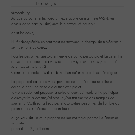
17 messages
@mwaldung
Au cas ou ça te tente, voilà un texte publié ce matin sur M&N, un
dessin de ta part (ou des) sera le bienvenu of course :
Salut les aMis,
Plutôt désagréable ce sentiment de traverser un champs de météorites au
sein de notre galaxie…
Pour les personnes qui avaient envie de participer au projet lancé en fin
de semaine dernière, ça vous tente d’envoyer les dessins / photos à
Matthieu et au Labo ?
Comme une matérialisation du soutien qu’on voudrait leur témoigner.
En proposant ça, je ne viens pas relancer un débat ou remettre en
cause la décision prise d’ajourner ledit projet.
Je viens seulement proposer à celles et ceux qui voulaient y participer,
d’envoyer leurs dessins/photos, et/ou transmettre des marques de
soutien à Matthieu, à l’équipe, et aux autres personnes de l’ombre qui
prennent ces météorites de plein fouet.
Si ça vous dit, je vous propose de me contacter par mail à l’adresse
suivante:
pappalio.m@gmail.com