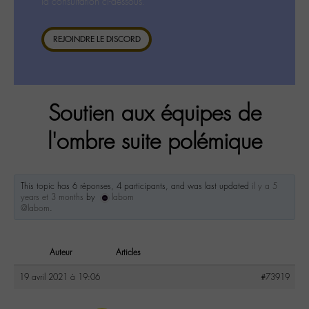
la consultation ci-dessous.
REJOINDRE LE DISCORD
Soutien aux équipes de
l'ombre suite polémique
This topic has 6 réponses, 4 participants, and was last updated
il y a 5
years et 3 months
by
labom
@labom
.
Auteur
Articles
19 avril 2021 à 19:06
#73919